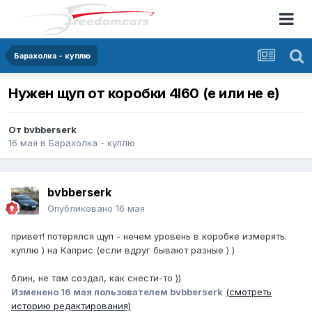
Барахолка - куплю
Нужен щуп от коробки 4l60 (e или не e)
От
bvbberserk
16 мая
в
Барахолка - куплю
bvbberserk
Опубликовано
16 мая
привет! потерялся щуп - нечем уровень в коробке измерять.
куплю ) на Каприс (если вдруг бывают разные ) )
блин, не там создал, как снести-то ))
Изменено
16 мая
пользователем bvbberserk
(смотреть
историю редактирования)