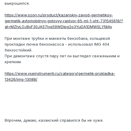
выкрошился.
https://www.ozon.ru/product/kazanskiy-zavod-germetikov-
germetik-avtomobilnyy-gotovyy-rastvor-65-ml-1-sht-731545619/?
at=MZtvLOJ8xF30JA57Iyq59WDIpg2o3YuDA1DMWSLYNlAy
При монтаже трубки и манжеты бензобака, кольцевой
прокладки лючка бензонасоса - использовал IMG 404
бензостойкий.
При демонтаже спустя пару лет он выглядел свеженьким и
крепким.
https://www.vseinstrumenti.ru/category/germetik-prokladka-
13426/img-13088/
Впрочем, думаю, казанский справился бы не хуже.