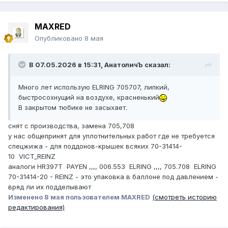
MAXRED
Опубликовано
8 мая
В 07.05.2026 в 15:31,
АнатоличЪ
сказал:
Много лет использую ELRING 705707, липкий,
быстросохнущий на воздухе, красненький
В закрытом тюбике не засыхает.
снят с производства, замена 705,708
у нас общепринят для уплотнительных работ где не требуется
спецжижа - для поддонов-крышек всяких 70-31414-
10 VICT_REINZ
аналоги HR397T PAYEN ,,,, 006.553 ELRING ,,,, 705.708 ELRING
70-31414-20 - REINZ - это упаковка в баллоне под давлением -
вряд ли их подделывают
Изменено
8 мая
пользователем MAXRED
(смотреть историю
редактирования)