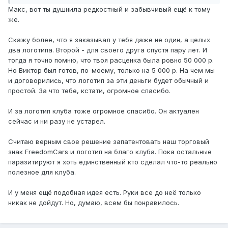
Короче, заканчивай этот балаган. То ты мне заплатил, то
Макс, вот ты душнила редкостный и забывчивый ещё к тому
я отказался…Смешно все это.
же.
Скажу более, что я заказывал у тебя даже не один, а целых
два логотипа. Второй - для своего друга спустя пару лет. И
тогда я точно помню, что твоя расценка была ровно 50 000 р.
Но Виктор был готов, по-моему, только на 5 000 р. На чем мы
и договорились, что логотип за эти деньги будет обычный и
простой. За что тебе, кстати, огромное спасибо.
И за логотип клуба тоже огромное спасибо. Он актуален
сейчас и ни разу не устарел.
Считаю верным свое решение запатентовать наш торговый
знак FreedomCars и логотип на благо клуба. Пока остальные
паразитируют я хоть единственный кто сделал что-то реально
полезное для клуба.
И у меня ещё подобная идея есть. Руки все до неё только
никак не дойдут. Но, думаю, всем бы понравилось.