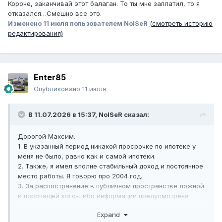
Короче, заканчивай этот балаган. То ты мне заплатил, то я
отказался…Смешно все это.
Изменено
11 июля
пользователем NoISeR
(смотреть историю
редактирования)
Enter85
Опубликовано
11 июля
В 11.07.2026 в 15:37,
NoISeR
сказал:
Дорогой Максим.
1. В указанный период никакой просрочке по ипотеке у
меня не было, равно как и самой ипотеки.
2. Также, я имел вполне стабильный доход и постоянное
место работы. Я говорю про 2004 год.
3. За распостранение в публичном пространстве ложной
и порочащей кого-либо информации предусмотрена
ответственность по статье 128.1 УК РФ. Рекомендую к
Expand
изучению, ты сейчас аккуратно под нее попадаешь.