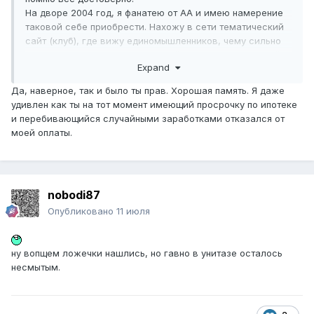
На дворе 2004 год, я фанатею от АА и имею намерение
таковой себе приобрести. Нахожу в сети тематический
сайт (клуб), где вижу единомышленников, чему сильно
обрадовался. Между тем я дизайнер, работаю в дизайн-
Expand
студии.
В порыве вдохновения и исключительно по собственной
Да, наверное, так и было ты прав. Хорошая память. Я даже
инициативе я рисую свой вариант логотипа клуба и
удивлен как ты на тот момент имеющий просрочку по ипотеке
выкладываю его на форум для оценки общественностью,
и перебивающийся случайными заработками отказался от
совершенно не претендуя ни на какое материальное
моей оплаты.
вознаграждение. Большинством тогдашних форумчан, а
также руководством клуба логотип был одобрен и в
дальнейшем успешно использовался.
Если говорить о тех, с кем я лично как-либо обсуждал
nobodi87
этот логотип это были Миша (Mike_Solo) и Игорь (IgorN).
При этом никакой речи о коммерческом заказе ни разу
Опубликовано
11 июля
не шло ни за большие деньги, ни за малые, а ты в этом
вопросе вообще никак не фигурировал.
Вот тебе изложенные факты 15-20-летней давности.
ну вопщем ложечки нашлись, но гавно в унитазе осталось
несмытым.