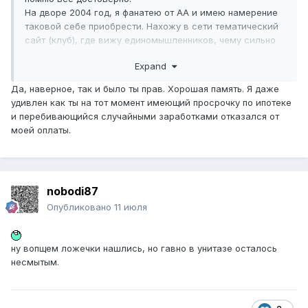
На дворе 2004 год, я фанатею от АА и имею намерение
таковой себе приобрести. Нахожу в сети тематический
сайт (клуб), где вижу единомышленников, чему сильно
обрадовался. Между тем я дизайнер, работаю в дизайн-
Expand
студии.
В порыве вдохновения и исключительно по собственной
Да, наверное, так и было ты прав. Хорошая память. Я даже
инициативе я рисую свой вариант логотипа клуба и
удивлен как ты на тот момент имеющий просрочку по ипотеке
выкладываю его на форум для оценки общественностью,
и перебивающийся случайными заработками отказался от
совершенно не претендуя ни на какое материальное
моей оплаты.
вознаграждение. Большинством тогдашних форумчан, а
также руководством клуба логотип был одобрен и в
дальнейшем успешно использовался.
Если говорить о тех, с кем я лично как-либо обсуждал
nobodi87
этот логотип это были Миша (Mike_Solo) и Игорь (IgorN).
При этом никакой речи о коммерческом заказе ни разу
Опубликовано
11 июля
не шло ни за большие деньги, ни за малые, а ты в этом
вопросе вообще никак не фигурировал.
Вот тебе изложенные факты 15-20-летней давности.
ну вопщем ложечки нашлись, но гавно в унитазе осталось
несмытым.