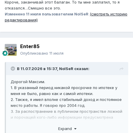
Короче, заканчивай этот балаган. То ты мне заплатил, то я
отказался…Смешно все это.
Изменено
11 июля
пользователем NoISeR
(смотреть историю
редактирования)
Enter85
Опубликовано
11 июля
В 11.07.2026 в 15:37,
NoISeR
сказал:
Дорогой Максим.
1. В указанный период никакой просрочке по ипотеке у
меня не было, равно как и самой ипотеки.
2. Также, я имел вполне стабильный доход и постоянное
место работы. Я говорю про 2004 год.
3. За распостранение в публичном пространстве ложной
и порочащей кого-либо информации предусмотрена
ответственность по статье 128.1 УК РФ. Рекомендую к
Expand
изучению, ты сейчас аккуратно под нее попадаешь.