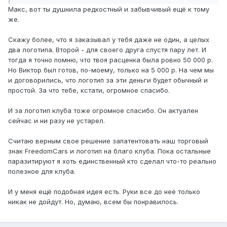
Короче, заканчивай этот балаган. То ты мне заплатил, то
Макс, вот ты душнила редкостный и забывчивый ещё к тому
я отказался…Смешно все это.
же.
Скажу более, что я заказывал у тебя даже не один, а целых
два логотипа. Второй - для своего друга спустя пару лет. И
тогда я точно помню, что твоя расценка была ровно 50 000 р.
Но Виктор был готов, по-моему, только на 5 000 р. На чем мы
и договорились, что логотип за эти деньги будет обычный и
простой. За что тебе, кстати, огромное спасибо.
И за логотип клуба тоже огромное спасибо. Он актуален
сейчас и ни разу не устарел.
Считаю верным свое решение запатентовать наш торговый
знак FreedomCars и логотип на благо клуба. Пока остальные
паразитируют я хоть единственный кто сделал что-то реально
полезное для клуба.
И у меня ещё подобная идея есть. Руки все до неё только
никак не дойдут. Но, думаю, всем бы понравилось.