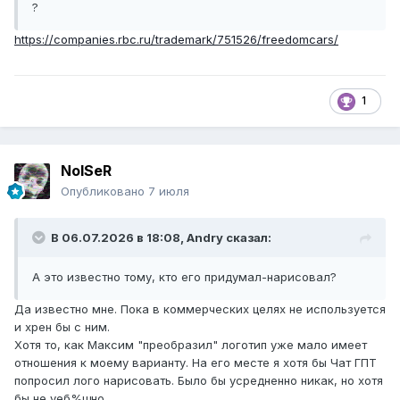
?
https://companies.rbc.ru/trademark/751526/freedomcars/
1
NoISeR
Опубликовано
7 июля
В 06.07.2026 в 18:08,
Andry
сказал:
А это известно тому, кто его придумал-нарисовал?
Да известно мне. Пока в коммерческих целях не используется
и хрен бы с ним.
Хотя то, как Максим "преобразил" логотип уже мало имеет
отношения к моему варианту. На его месте я хотя бы Чат ГПТ
попросил лого нарисовать. Было бы усредненно никак, но хотя
бы не уеб%щно.