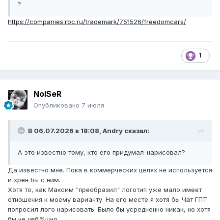
?
https://companies.rbc.ru/trademark/751526/freedomcars/
1
NoISeR
Опубликовано
7 июля
В 06.07.2026 в 18:08,
Andry
сказал:
А это известно тому, кто его придумал-нарисовал?
Да известно мне. Пока в коммерческих целях не используется
и хрен бы с ним.
Хотя то, как Максим "преобразил" логотип уже мало имеет
отношения к моему варианту. На его месте я хотя бы Чат ГПТ
попросил лого нарисовать. Было бы усредненно никак, но хотя
бы не уеб%щно.