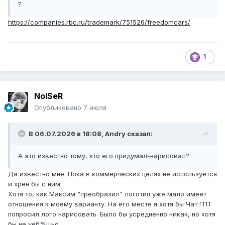
?
https://companies.rbc.ru/trademark/751526/freedomcars/
1
NoISeR
Опубликовано
7 июля
В 06.07.2026 в 18:08,
Andry
сказал:
А это известно тому, кто его придумал-нарисовал?
Да известно мне. Пока в коммерческих целях не используется
и хрен бы с ним.
Хотя то, как Максим "преобразил" логотип уже мало имеет
отношения к моему варианту. На его месте я хотя бы Чат ГПТ
попросил лого нарисовать. Было бы усредненно никак, но хотя
бы не уеб%щно.