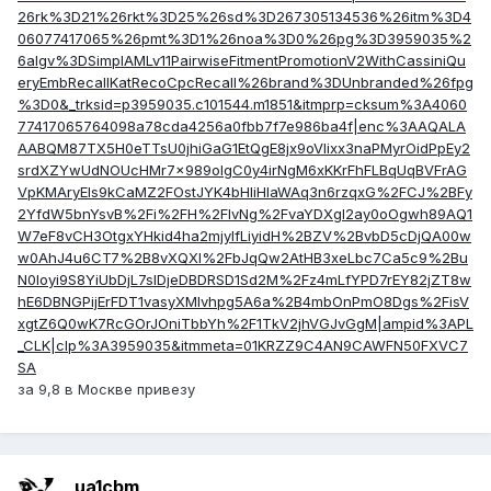
26rk%3D21%26rkt%3D25%26sd%3D267305134536%26itm%3D4
06077417065%26pmt%3D1%26noa%3D0%26pg%3D3959035%2
6algv%3DSimplAMLv11PairwiseFitmentPromotionV2WithCassiniQu
eryEmbRecallKatRecoCpcRecall%26brand%3DUnbranded%26fpg
%3D0&_trksid=p3959035.c101544.m1851&itmprp=cksum%3A4060
77417065764098a78cda4256a0fbb7f7e986ba4f|enc%3AAQALA
AABQM87TX5H0eTTsU0jhiGaG1EtQgE8jx9oVlixx3naPMyrOidPpEy2
srdXZYwUdNOUcHMr7x989oIgC0y4irNgM6xKKrFhFLBqUqBVFrAG
VpKMAryEls9kCaMZ2FOstJYK4bHIiHlaWAq3n6rzqxG%2FCJ%2BFy
2YfdW5bnYsvB%2Fi%2FH%2FIvNg%2FvaYDXgl2ay0oOgwh89AQ1
W7eF8vCH3OtgxYHkid4ha2mjyIfLiyidH%2BZV%2BvbD5cDjQA00w
w0AhJ4u6CT7%2B8vXQXl%2FbJqQw2AtHB3xeLbc7Ca5c9%2Bu
N0Ioyi9S8YiUbDjL7slDjeDBDRSD1Sd2M%2Fz4mLfYPD7rEY82jZT8w
hE6DBNGPijErFDT1vasyXMlvhpg5A6a%2B4mbOnPmO8Dgs%2FisV
xgtZ6Q0wK7RcGOrJOniTbbYh%2F1TkV2jhVGJvGgM|ampid%3APL
_CLK|clp%3A3959035&itmmeta=01KRZZ9C4AN9CAWFN50FXVC7
SA
за 9,8 в Москве привезу
ua1cbm