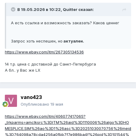
В 19.05.2026 в 10:22,
Quitter
сказал:
А есть ссылка и возможность заказать? Каков ценнег
Запрос хоть неспешен, но
актуален.
https://www.ebay.com/itm/267305134536
14 т.р. цена с доставкой до Санкт-Петербурга
А бл.. у Вас же LX
vano423
Опубликовано
19 мая
https://www.ebay.com/itm/406077417065?
_trkparms=amclksrc%3DITM%26aid%3D1110006%26algo%3DHO
MESPLICE.SIM%26ao%3D1%26asc%3D20251030070756%26meid
%3D764098a78cda4256a0fbb7f7e986ba4f%26pid%3D101544%