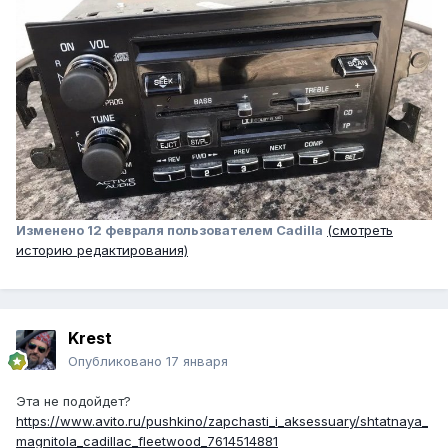
Изменено
12 февраля
пользователем Cadilla
(смотреть
историю редактирования)
Krest
Опубликовано
17 января
Эта не подойдет?
https://www.avito.ru/pushkino/zapchasti_i_aksessuary/shtatnaya_
magnitola_cadillac_fleetwood_7614514881