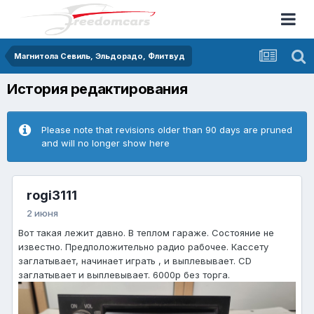
Магнитола Севиль, Эльдорадо, Флитвуд
История редактирования
Please note that revisions older than 90 days are pruned
and will no longer show here
rogi3111
2 июня
Вот такая лежит давно. В теплом гараже. Состояние не
известно. Предположительно радио рабочее. Кассету
заглатывает, начинает играть , и выплевывает. CD
заглатывает и выплевывает. 6000р без торга.