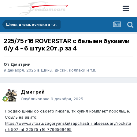
Шины, диски, колпаки и т.п.
225/75 r16 ROVERSTAR с белыми буквами
б/у 4 - 6 штук 20т.р за 4
От
Дмитрий
9 декабря, 2025
в
Шины, диски, колпаки и т.п.
Дмитрий
Опубликовано
9 декабря, 2025
Продаю шины со своего пикапа, тк купил комплект побольше.
Ссыль на авито:
https://www.avito.ru/zagoryanskij/zapchasti_i_aksessuary/rocksta
r_tr507_mt_22575_r16_7796569495