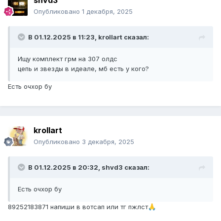
shvd3
Опубликовано
1 декабря, 2025
В 01.12.2025 в 11:23,
krollart
сказал:
Ищу комплект грм на 307 олдс
цепь и звезды в идеале, мб есть у кого?
Есть очхор бу
krollart
Опубликовано
3 декабря, 2025
В 01.12.2025 в 20:32,
shvd3
сказал:
Есть очхор бу
89252183871 напиши в вотсап или тг пжлст
🙏