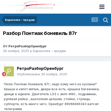
Барахолка - продам
Разбор Понтиак боневиль 87г
От
РетроРазборОренбург
26 ноября, 2025
в
Барахолка - продам
РетроРазборОренбург
Опубликовано
26 ноября, 2025
Пилю Понтиак боневиль 87г, надо кому чего из кузовни?
Крыша и капот мятые, двери все есть, крышка багажника,
днище в идеале. Двигатель LG3 с акпп 4t60 , подрамник,
рулевая рейка , выхлопная цельная, стойки, ступицы,
суппорта, есть много чего. Оренбург 89068466343 ватсап
телеграмм