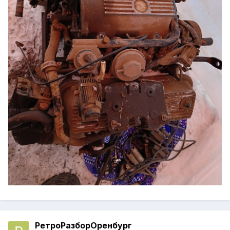
РетроРазборОренбург