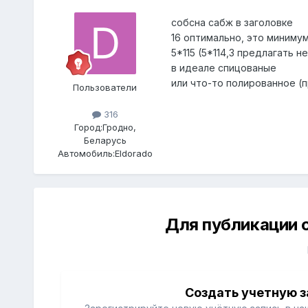
собсна сабж в заголовке
16 оптимально, это миниму
5*115 (5*114,3 предлагать н
в идеале спицованые
или что-то полированное (
Пользователи
316
Город:
Гродно,
Беларусь
Автомобиль:
Eldorado
Для публикации 
Создать учетную з