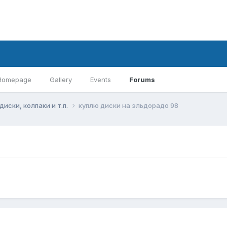
Homepage
Gallery
Events
Forums
диски, колпаки и т.п.
куплю диски на эльдорадо 98