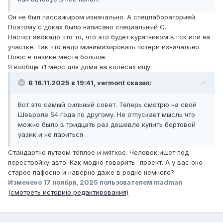
Он не был пассажиром изначально. А спецлабораторией.
Поэтому с доках было написано специальный С.
Насчот авокадо что то, что это будет курятником в гск или на
участке. Так что надо минимизировать потери изначально.
Плюс в пазике места больше.
Я вообще т1 мерс для дома на колёсах ищу.
В 16.11.2025 в 19:41,
vermont
сказал:
Вот это самый сильный совет. Теперь смотрю на свой
Шевроле 54 года по другому. Не отпускает мысль что
можно было в тридцать раз дешевле купить бортовой
уазик и не париться
Стандартно путаем тёплое и мягкое. Человек ищет под
перестройку авто. Как модно говорить- проект. А у вас оно
старое пафосно и наверно даже в родне немного?
Изменено
17 ноября, 2025
пользователем madman
(смотреть историю редактирования)