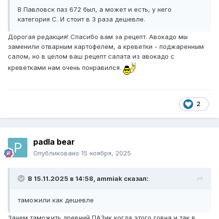
В Павловск паз 672 был, а может и есть, у него
категория С. И стоит в 3 раза дешевле.
Дорогая редакция! Спасибо вам за рецепт. Авокадо мы
заменили отварным картофелем, а креветки - поджаренным
салом, но в целом ваш рецепт салата из авокадо с
креветками нам очень понравился.
2
padla bear
Опубликовано
15 ноября, 2025
В 15.11.2025 в 14:58,
ammiak
сказал:
таможили как дешевле
Зачем таможить древний ПАЗик,когда этого говна и так в