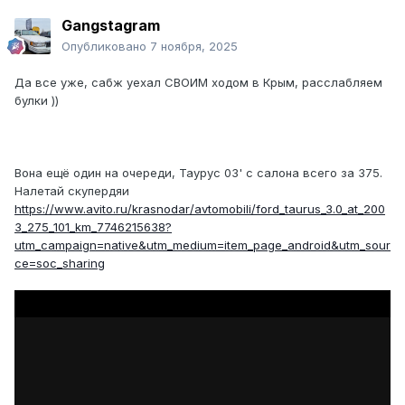
Gangstagram
Опубликовано
7 ноября, 2025
Да все уже, сабж уехал СВОИМ ходом в Крым, расслабляем
булки ))
Вона ещё один на очереди, Таурус 03' с салона всего за 375.
Налетай скупердяи
https://www.avito.ru/krasnodar/avtomobili/ford_taurus_3.0_at_200
3_275_101_km_7746215638?
utm_campaign=native&utm_medium=item_page_android&utm_sour
ce=soc_sharing