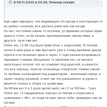
В 04.11.2025 в 23:26,
Плохиш
сказал:
Еще один парадокс эти недомашин что вроде и конструкция то
не шибко сложная, все должно работать как везде.
Но нет, постоянно какие-то косячки, устарнение которых прям
дорого стоит, если лечить оригинальными запчастями, а
другого пути там нет.
Опять же, г3 96 год была прям боль с коррозией, 10 летний
попал в мои руки и там прогнило уже к этому времени днище
пороги и естесвенно арки и через 2 года начали вскрываься
передние стаканы. Визуально то проблем нет, но металл
насктолько плохой. что он сгнивает под краской, а кажется
что все хорошо, пока не потыкаешь отверткой. Помню какой-
то тройник охлаждения под радиатором - железный корпус и
залит сверху резиной, сгнил так что развалился в руках и
менятся только в сборе со шлангами.
За 80ткм на г3 я 2 раза делал акпп, на г2 за 100ткм - 1 раз.
Опять же, г2 кардинально хорошо устойчив к коррозии в
сравнении с 96+, но езда на нем такое себе, примерно как на
логане.