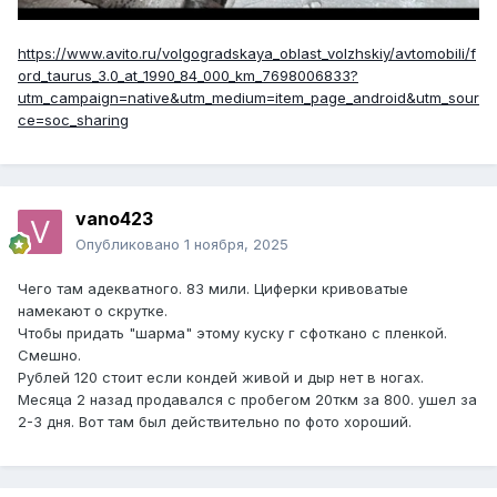
https://www.avito.ru/volgogradskaya_oblast_volzhskiy/avtomobili/f
ord_taurus_3.0_at_1990_84_000_km_7698006833?
utm_campaign=native&utm_medium=item_page_android&utm_sour
ce=soc_sharing
vano423
Опубликовано
1 ноября, 2025
Чего там адекватного. 83 мили. Циферки кривоватые
намекают о скрутке.
Чтобы придать "шарма" этому куску г сфоткано с пленкой.
Смешно.
Рублей 120 стоит если кондей живой и дыр нет в ногах.
Месяца 2 назад продавался с пробегом 20ткм за 800. ушел за
2-3 дня. Вот там был действительно по фото хороший.