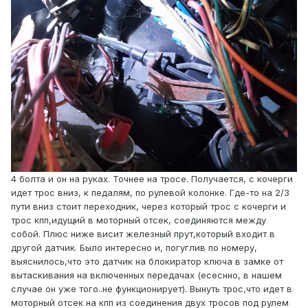
4 болта и он на руках. Точнее на тросе. Получается, с кочерги
идет трос вниз, к педалям, по рулевой колонке. Где-то на 2/3
пути вниз стоит переходник, через который трос с кочерги и
трос кпп,идущий в моторный отсек, соединяются между
собой. Плюс ниже висит железный прут,который входит в
другой датчик. Было интересно и, погуглив по номеру,
выяснилось,что это датчик на блокиратор ключа в замке от
вытаскивания на включенных передачах (есеснно, в нашем
случае он уже того..не функционирует). Вынуть трос,что идет в
моторный отсек на кпп из соединения двух тросов под рулем