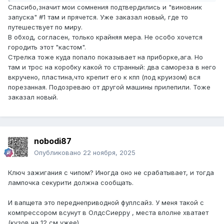
Спасибо,значит мои сомнения подтвердились и "виновник
запуска" #1 там и прячется. Уже заказал новый, где то
путешествует по миру.
В обход, согласен, только крайняя мера. Не особо хочется
городить этот "кастом".
Стрелка тоже куда попало показывает на приборке,ага. Но
там и трос на коробку какой то странный: два самореза в него
вкручено, пластина,что крепит его к кпп (под круизом) вся
порезанная. Подозреваю от другой машины прилепили. Тоже
заказал новый.
nobodi87
Опубликовано
22 ноября, 2025
Ключ зажигания с чипом? Иногда оно не срабатывает, и тогда
лампочка секурити должна сообщать.
И вапщета это переднеприводной фуллсайз. У меня такой с
компрессором всунут в ОлдсСиерру , места вполне хватает
(кузов на 12 см ужее).