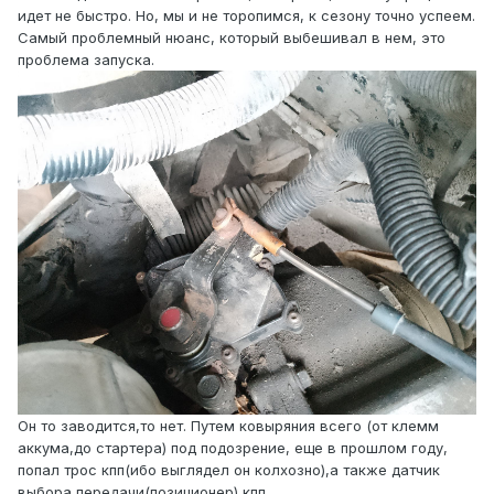
идет не быстро. Но, мы и не торопимся, к сезону точно успеем.
Самый проблемный нюанс, который выбешивал в нем, это
проблема запуска.
Он то заводится,то нет. Путем ковыряния всего (от клемм
аккума,до стартера) под подозрение, еще в прошлом году,
попал трос кпп(ибо выглядел он колхозно),а также датчик
выбора передачи(позиционер) кпп.