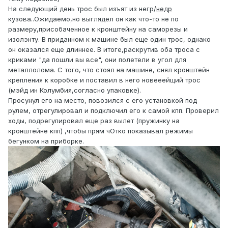
На следующий день трос был изъят из негр/
недр
кузова..Ожидаемо,но выглядел он как что-то не по
размеру,присобаченное к кронштейну на саморезы и
изолэнту. В приданном к машине был еще один трос, однако
он оказался еще длиннее. В итоге,раскрутив оба троса с
криками "да пошли вы все", они полетели в угол для
металлолома. С того, что стоял на машине, снял кронштейн
крепления к коробке и поставил в него новееейщий трос
(мэйд ин Колумбия,согласно упаковке).
Просунул его на место, повозился с его установкой под
рулем, отрегулировал и подключил его к самой кпп. Проверил
ходы, подрегулировал еще раз вылет (пружинку на
кронштейне кпп) ,чтобы прям чОтко показывал режимы
бегунком на приборке.