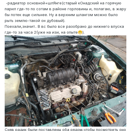
-радиатор основной+шлЯнге(старый кОнадский на горячую
парил где-то по сотам в районе горловины и, полагаю, в жару
бы потек еще сильнее. Ну а верхним шлангом можно было
рыть землю-такой он дубовый).
Поехали,значит.. В вс было все разобрано до нижнего впуска
где-то за часа 2(уже на изи, на опыте
).
😁
Сняв радик были поставлены оба рядом,чтобы посмотреть оно