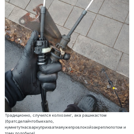
Традиционно, случился колхозинг, ака рашнкастом
(братсделайчтобыехало,
нумнетутнасваркуприхватиаяужепровлокойзакреплюпотом и
тому подобное)