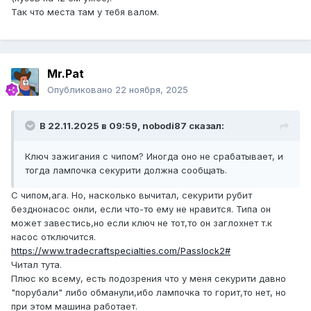
Так что места там у тебя валом.
Mr.Pat
Опубликовано
22 ноября, 2025
В 22.11.2025 в 09:59,
nobodi87
сказал:
Ключ зажигания с чипом? Иногда оно не срабатывает, и
тогда лампочка секурити должна сообщать.
С чипом,ага. Но, насколько вычитал, секурити рубит
безднонасос онли, если что-то ему не нравится. Типа он
может завестись,но если ключ не тот,то он заглохнет т.к
насос отключится.
https://www.tradecraftspecialties.com/Passlock2#
Читал тута.
Плюс ко всему, есть подозрения что у меня секурити давно
"порубали" либо обманули,ибо лампочка то горит,то нет, но
при этом машина работает.