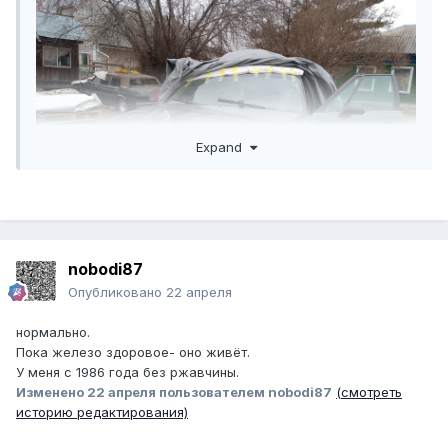
Expand
nobodi87
Опубликовано
22 апреля
версаль завистливо наблюдает
чо номера замазал?) на сайте шпиены?)
нормально.
Пока железо здоровое- оно живёт.
У меня с 1986 года без ржавчины.
Изменено
22 апреля
пользователем nobodi87
(смотреть
историю редактирования)