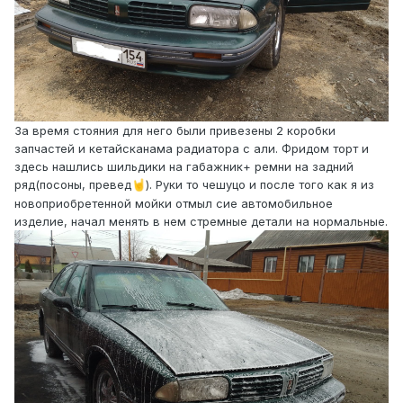
За время стояния для него были привезены 2 коробки
запчастей и кетайсканама радиатора с али. Фридом торт и
здесь нашлись шильдики на габажник+ ремни на задний
ряд(посоны, превед
). Руки то чешуцо и после того как я из
🤘
новоприобретенной мойки отмыл сие автомобильное
изделие, начал менять в нем стремные детали на нормальные.