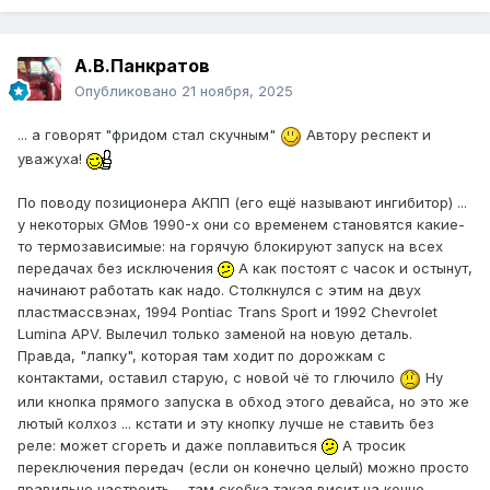
А.В.Панкратов
Опубликовано
21 ноября, 2025
... а говорят "фридом стал скучным"
Автору респект и
уважуха!
По поводу позиционера АКПП (его ещё называют ингибитор) ...
у некоторых GMов 1990-х они со временем становятся какие-
то термозависимые: на горячую блокируют запуск на всех
передачах без исключения
А как постоят с часок и остынут,
начинают работать как надо. Столкнулся с этим на двух
пластмассвэнах, 1994 Pontiac Trans Sport и 1992 Chevrolet
Lumina APV. Вылечил только заменой на новую деталь.
Правда, "лапку", которая там ходит по дорожкам с
контактами, оставил старую, с новой чё то глючило
Ну
или кнопка прямого запуска в обход этого девайса, но это же
лютый колхоз ... кстати и эту кнопку лучше не ставить без
реле: может сгореть и даже поплавиться
А тросик
переключения передач (если он конечно целый) можно просто
правильно настроить ... там скобка такая висит на конце,