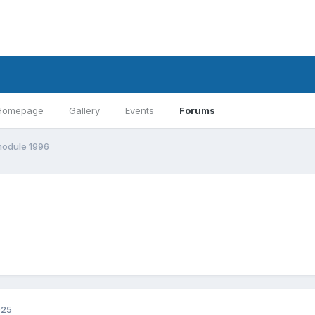
Homepage
Gallery
Events
Forums
module 1996
025