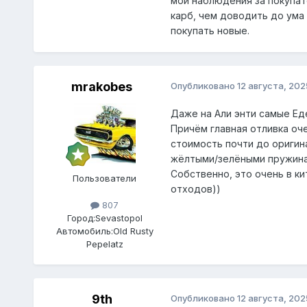
мои наблюдения за покупате
карб, чем доводить до ума 
покупать новые.
mrakobes
Опубликовано
12 августа, 202
Даже на Али энти самые Ед
Причём главная отливка оче
стоимость почти до оригин
жёлтыми/зелёными пружина
Собственно, это очень в ки
Пользователи
отходов))
807
Город:
Sevastopol
Автомобиль:
Old Rusty
Pepelatz
9th
Опубликовано
12 августа, 202