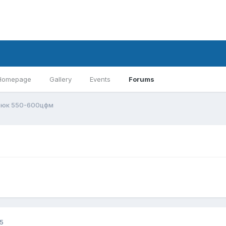
Homepage
Gallery
Events
Forums
юк 550-600цфм
5