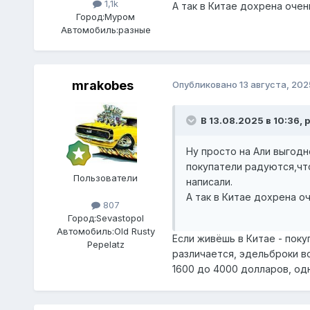
1,1k
А так в Китае дохрена очен
Город:
Муром
Автомобиль:
разные
mrakobes
Опубликовано
13 августа, 202
В 13.08.2025 в 10:36,
p
Ну просто на Али выгод
покупатели радуются,что
Пользователи
написали.
А так в Китае дохрена о
807
Город:
Sevastopol
Автомобиль:
Old Rusty
Если живёшь в Китае - поку
Pepelatz
различается, эдельброки вс
1600 до 4000 долларов, одн