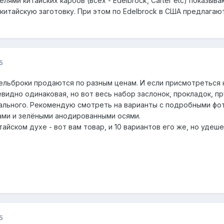
лями китайских карбов (всех - Edelbrock, Carter etc) показыв
китайскую заготовку. При этом по Edelbrock в США предлагаю
5
ельброки продаются по разным ценам. И если присмотреться к
видно одинаковая, но вот весь набор заслонок, прокладок, пр
ального. Рекомендую смотреть на варианты с подробными фо
ми и зелёными анодированными осями.
тайском духе - вот вам товар, и 10 вариантов его же, но удеш
5