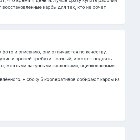
ают, что время = деньги. Лучше сразу купить рабочий
т восстановленные карбы для тех, кто не хочет
 фото и описанию, они отличаются по качеству.
ужин и прочей требухи - разный, и может поднять
то, жёлтыми латунными заслонками, оцинкованными
евлённого. + сбоку 5 кооперативов собирают карбы из