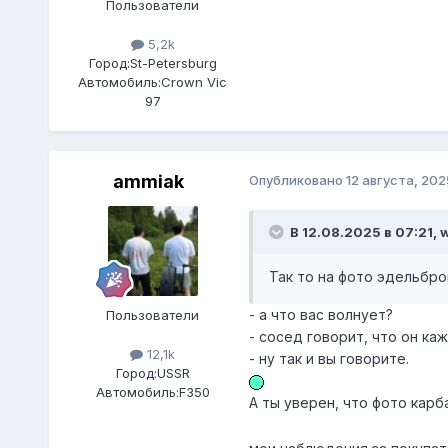
Пользователи
5,2k
Город:
St-Petersburg
Автомобиль:
Crown Vic
97
ammiak
Опубликовано
12 августа, 202
В 12.08.2025 в 07:21,
Так то на фото эдельброк
- а что вас волнует?
Пользователи
- сосед говорит, что он ка
12,1k
- ну так и вы говорите.
Город:
USSR
Автомобиль:
F350
А ты уверен, что фото карб