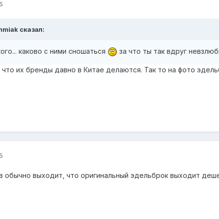
5
mmiak
сказал:
ого... каково с ними сношаться
за что ты так вдруг невзлю
что их бренды давно в Китае делаются. Так то на фото эдельб
5
тв обычно выходит, что оригинальный эдельброк выходит деш