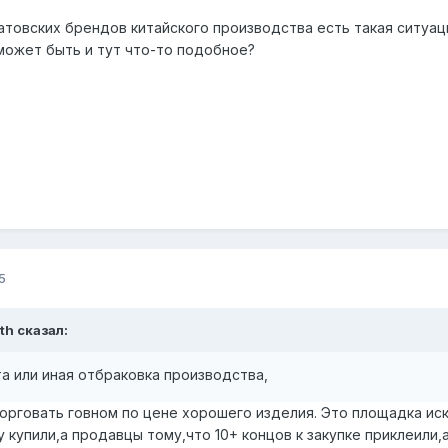
овских брендов китайского производства есть такая ситуация
может быть и тут что-то подобное?
5
th
сказал:
та или иная отбраковка производства,
торговать говном по цене хорошего изделия. Это площадка ис
 купили,а продавцы тому,что 10+ концов к закупке приклеили,а 