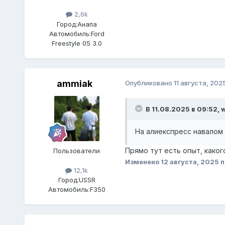
2,6k
Город:
Анапа
Автомобиль:
Ford
Freestyle 05 3.0
ammiak
Опубликовано
11 августа, 202
В 11.08.2025 в 09:52,
На алиекспресс навалом
Прямо тут есть опыт, каког
Пользователи
Изменено
12 августа, 2025
п
12,1k
Город:
USSR
Автомобиль:
F350