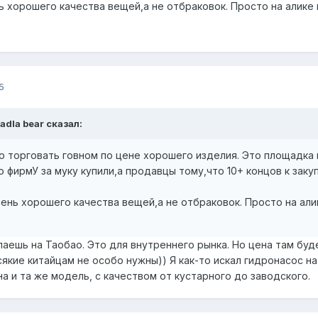
ь хорошего качества вещей,а не отбраковок. Просто на алике 
5
adla bear
сказал:
но торговать говном по цене хорошего изделия. Это площадка
 фирмУ за муку купили,а продавцы тому,что 10+ концов к закуп
чень хорошего качества вещей,а не отбраковок. Просто на али
паешь на Таобао. Это для внутреннего рынка. Но цена там буд
якие китайцам не особо нужны)) Я как-то искал гидронасос на
а и та же модель, с качеством от кустарного до заводского.