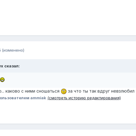
5
(изменено)
wx
сказал:
о... каково с ними сношаться
за что ты так вдруг невзлюбил
ользователем ammiak
(смотреть историю редактирования)