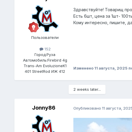
Здравствуйте! Товарищ про
Есть 6шт, цена за 1шт- 100т
Кому интересно, пишите, д
Пользователи
152
Город:
Руза
Автомобиль:
Firebird 4g
Trans-Am EvoluzioneK1
Изменено
11 августа, 2025
п
401 StreetRod ИЖ 412
2 weeks later...
Jonny86
Опубликовано
11 августа, 202