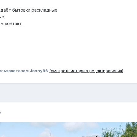
даёт бытовки раскладные.
ыс.
ам контакт.
ользователем Jonny86
(смотреть историю редактирования)
5