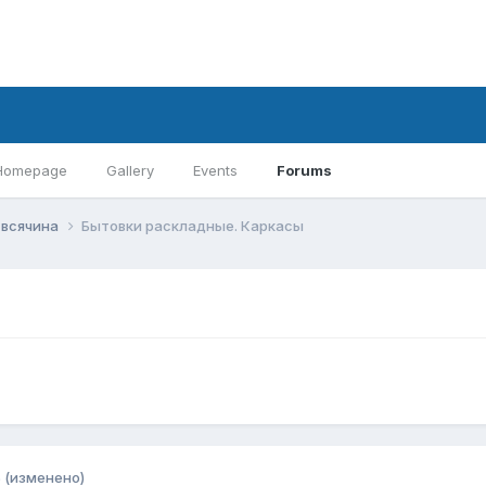
Homepage
Gallery
Events
Forums
 всячина
Бытовки раскладные. Каркасы
5
(изменено)