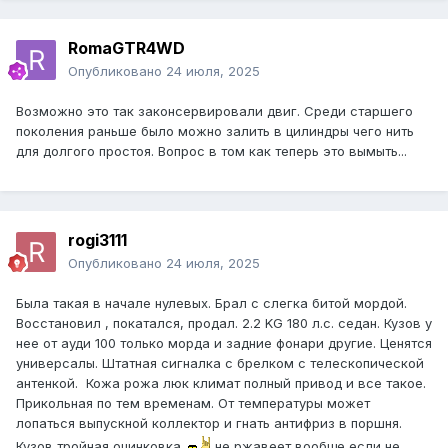
RomaGTR4WD
Опубликовано
24 июля, 2025
Возможно это так законсервировали двиг. Среди старшего
поколения раньше было можно залить в цилиндры чего нить
для долгого простоя. Вопрос в том как теперь это вымыть...
rogi3111
Опубликовано
24 июля, 2025
Была такая в начале нулевых. Брал с слегка битой мордой.
Восстановил , покатался, продал. 2.2 KG 180 л.с. седан. Кузов у
нее от ауди 100 только морда и задние фонари другие. Ценятся
универсалы. Штатная сигналка с брелком с телескопической
антенкой. Кожа рожа люк климат полный привод и все такое.
Прикольная по тем временам. От температуры может
лопаться выпускной коллектор и гнать антифриз в поршня.
Кузов тройная оцинковка
не ржавеет вообще если не