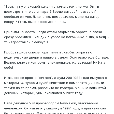
"Брат, тут у знакомой какая-то тачка стоит, не мог бы ты
посмотреть, что за аппарат? Вроде сигарой называют" -
сообщил он мне. Я, конечно, поморщился, мало ли сигар
вокруг? Ехать было откровенно лень.
Прибыли на место. Когда стали открывать ворота, в глаза
сразу бросился шильдик "Турбо" на багажнике. "Опа, а вещь-
то непростая!" - смекнул я.
Пробравшись сквозь горы пыли и скарба, открываю
водительскую дверь и падаю в салон. Офигеваю ещё больше.
Велюр, климат-контроль, электропакет, и... автомат! Нифига
себе!
Итак, это не просто "сигара", а ауди 200 1984 года выпуска с
мотором KG турбо и кучей ништяков в комплектации. Почти
топчик на то время, разве что не кваттро. Машина папы этой
девушки, который, увы, скончался в 2022 году.
Папа девушки был профессором Бауманки, уважаемым
человеком. Он купил эту машину в 1997 году, а пригнана она
была годом ранее. Фактически у машины один хозяин за все