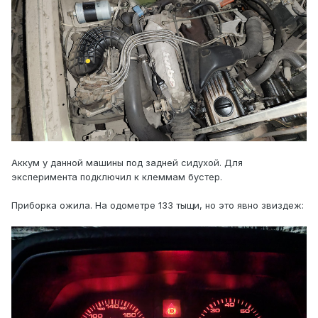
Аккум у данной машины под задней сидухой. Для
эксперимента подключил к клеммам бустер.
Приборка ожила. На одометре 133 тыщи, но это явно звиздеж: