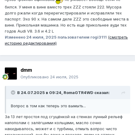
бился. У меня в вине вместо трех ZZZ стояли 222. Мусора
долго ржали когда перерегистрировали и исправляли тех
паспорт. Эхо 90 х. На самом деле ZZZ это свободные места в
вине. Прикольная машинка. Но есть еще прикольнее ауди тех
годов Audi V8. 3.6 и 4.2 L
Изменено
24 июля, 2025
пользователем rogi3111
(смотреть
историю редактирования)
dmm
Опубликовано
24 июля, 2025
В 24.07.2025 в 09:24,
RomaGTR4WD
сказал:
Вопрос в том как теперь это вымыть...
За 13 лет простоя под сгущёнкой на стенках лунный рельеф
напополам с залёгшими кольцами, масло сочно
накидывалось, может и с турбины, отмыть вопрос чисто
механический, оно бы даже и поехало, прям на старых