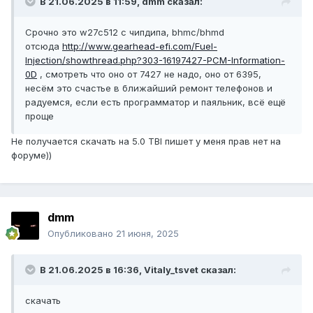
В 21.06.2025 в 11:59,
dmm
сказал:
Срочно это w27c512 с чипдипа, bhmc/bhmd
отсюда
http://www.gearhead-efi.com/Fuel-
Injection/showthread.php?303-16197427-PCM-Information-
0D
, смотреть что оно от 7427 не надо, оно от 6395,
несём это счастье в ближайший ремонт телефонов и
радуемся, если есть программатор и паяльник, всё ещё
проще
Не получается скачать на 5.0 TBI пишет у меня прав нет на
форуме))
dmm
Опубликовано
21 июня, 2025
В 21.06.2025 в 16:36,
Vitaly_tsvet
сказал:
скачать