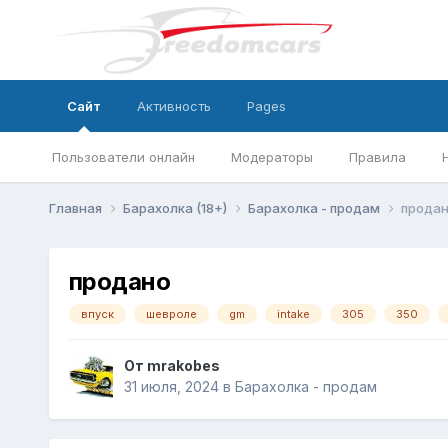
Сайт
Активность
Pages
Пользователи онлайн
Модераторы
Правила
Главная
Барахолка (18+)
Барахолка - продам
прода
продано
впуск
шевроле
gm
intake
305
350
От
mrakobes
31 июля, 2024
в
Барахолка - продам