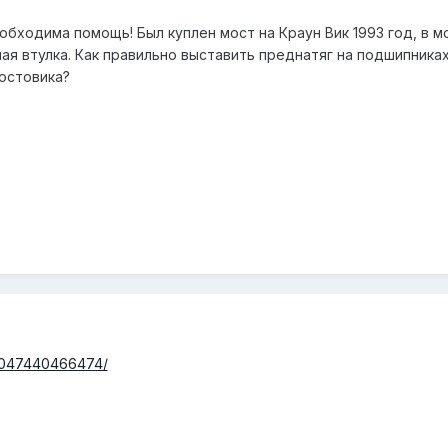
обходима помощь! Был куплен мост на Краун Вик 1993 год, в 
я втулка. Как правильно выставить преднатяг на подшипниках
остовика?
135047440466474/