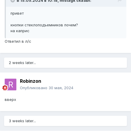
В 15.05.2024 в 10:18,
mistagk
сказал:
привет
кнопки стеклоподъемников почем?
на каприс
Ответил в л/с
2 weeks later...
Robinzon
Опубликовано
30 мая, 2024
вверх
3 weeks later...