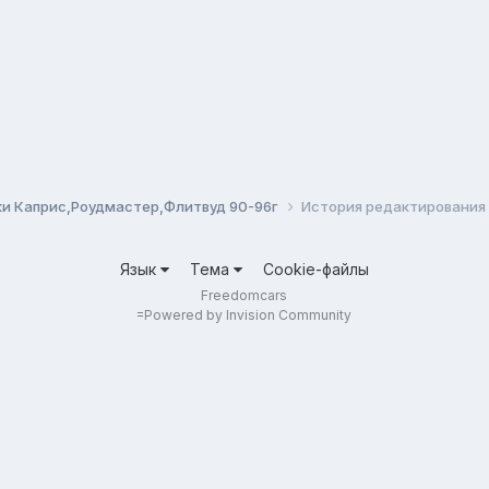
и Каприс,Роудмастер,Флитвуд 90-96г
История редактирования
Язык
Тема
Cookie-файлы
Freedomcars
=
Powered by Invision Community