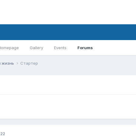
Homepage
Gallery
Events
Forums
 жизнь
Стартер
022