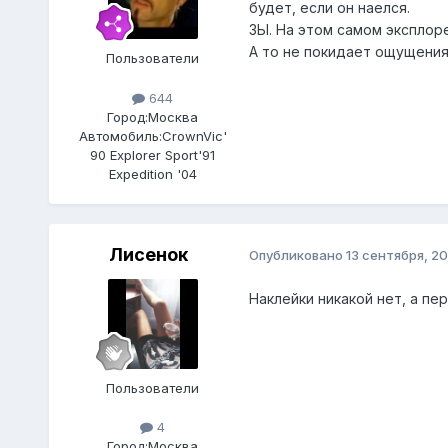
будет, если он наелся.
ЗЫ. На этом самом эксплор
А то не покидает ощущения
Пользователи
644
Город:
Москва
Автомобиль:
CrownVic'
90 Explorer Sport'91
Expedition '04
Лисенок
Опубликовано
13 сентября, 2
Наклейки никакой нет, а пе
Пользователи
4
Город:
Москва