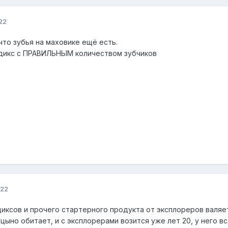
22
что зубья на маховике ещё есть.
ндикс с ПРАВИЛЬНЫМ количеством зубчиков
022
диксов и прочего стартерного продукта от эксплореров валяе
ицыно обитает, и с эксплорерами возится уже лет 20, у него в