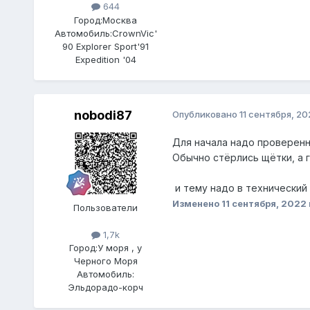
644
Город:
Москва
Автомобиль:
CrownVic'
90 Explorer Sport'91
Expedition '04
nobodi87
Опубликовано
11 сентября, 20
Для начала надо проверенн
Обычно стёрлись щётки, а 
и тему надо в технический
Изменено
11 сентября, 2022
Пользователи
1,7k
Город:
У моря , у
Черного Моря
Автомобиль:
Эльдорадо-корч