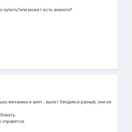
но купить?или может есть аналоги?
о механика и акпп - вылет бендикса разный, они не
обовать.
о справятся.