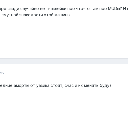
ере сзади случайно нет наклейки про что-то там про MUDы? И
 смутной знакомости этой машины...
022
редние аморты от уазика стоят, счас и их менять буду)