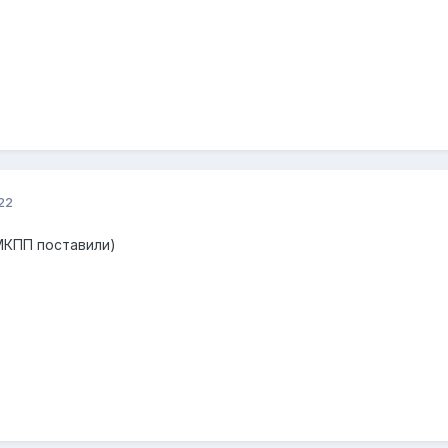
22
МКПП поставили)