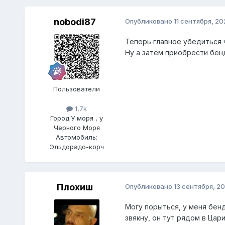
nobodi87
Опубликовано
11 сентября, 20
Теперь главное убедиться 
Ну а затем приобрести бе
Пользователи
1,7k
Город:
У моря , у
Черного Моря
Автомобиль:
Эльдорадо-корч
Плохиш
Опубликовано
13 сентября, 2
Могу порыться, у меня бен
звякну, он тут рядом в Цар