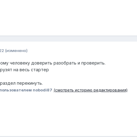
22
(изменено)
ому человеку доверить разобрать и проверить.
грузят на весь стартер
 раздел перекинуть.
пользователем nobodi87
(смотреть историю редактирования)