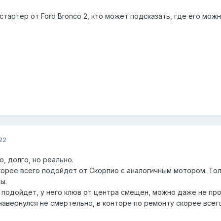
тартер от Ford Bronco 2, кто может подсказать, где его мож
22
о, долго, но реально.
орее всего подойдет от Скорпио с аналогичным мотором. Тольк
ы.
е подойдет, у него клюв от центра смещен, можно даже не пр
 навернулся не смертельно, в конторе по ремонту скорее всег