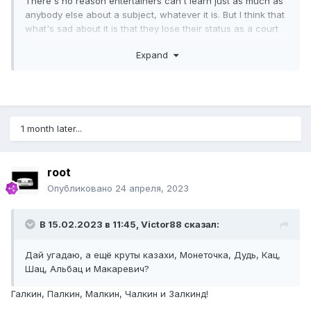
There's no reason entertainers can't learn just as much as
anybody else about a subject, whatever it is. But I think that
what's sad about it is that they lose their status as a court
jester.
Expand
And I'm a court jester. That's what I was born to do.
1 month later...
root
Опубликовано
24 апреля, 2023
В 15.02.2023 в 11:45,
Victor88
сказал:
Дай угадаю, а ещё круты казахи, Монеточка, Дудь, Кац,
Шац, Альбац и Макаревич?
Галкин, Палкин, Малкин, Чалкин и Залкинд!