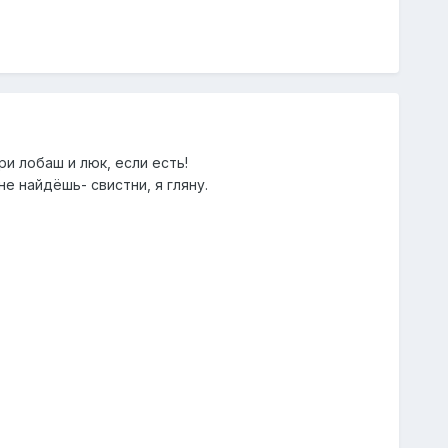
и лобаш и люк, если есть!
е найдёшь- свистни, я гляну.