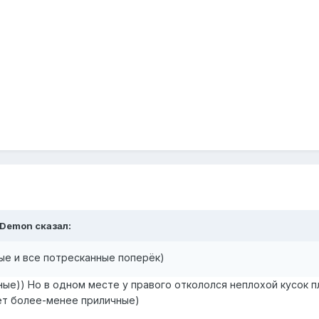
Demon
сказал:
ые и все потресканные поперёк)
ые)) Но в одном месте у правого откололся неплохой кусок пл
ет более-менее приличные)