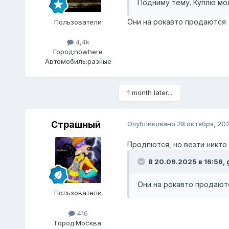
Подниму тему. Куплю мол
Они на рокавто продаются
Пользователи
4,4k
Город:
nowhere
Автомобиль:
разные
1 month later...
Страшный
Опубликовано
28 октября, 20
Продпются, но везти никто
В 20.09.2025 в 16:56,
Они на рокавто продаю
Пользователи
416
Город:
Москва