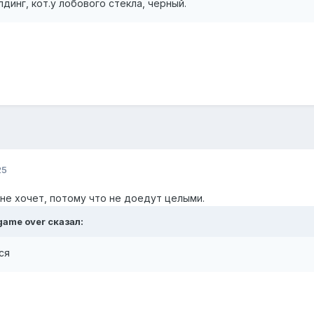
динг, кот.у лобового стекла, черный.
25
 не хочет, потому что не доедут целыми.
game over
сказал:
тся