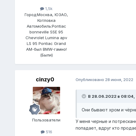
1,5k
Город:
Москва, ЮЗАО,
Котловка
Автомобиль:
Pontiac
bonneville SSE 95
Chevrolet Lumina apv
LS 95 Pontiac Grand
AM-был BMW-гамно!
(Были)
cinzy0
Опубликовано
28 июня, 2022
В 28.06.2022 в 08:04,
Они бывают хром и чёрн
Пользователи
У меня черные и потресканн
попадает, вдруг кто прода
516