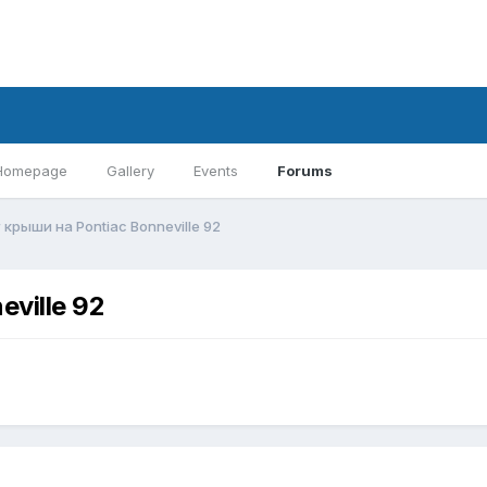
Homepage
Gallery
Events
Forums
крыши на Pontiac Bonneville 92
ville 92