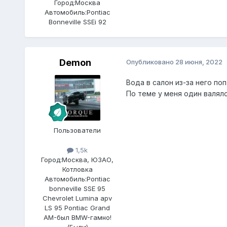
Город:
Москва
Автомобиль:
Pontiac
Bonneville SSEi 92
Demon
Опубликовано
28 июня, 2022
Вода в салон из-за него по
По теме у меня один валялс
Пользователи
1,5k
Город:
Москва, ЮЗАО,
Котловка
Автомобиль:
Pontiac
bonneville SSE 95
Chevrolet Lumina apv
LS 95 Pontiac Grand
AM-был BMW-гамно!
(Были)