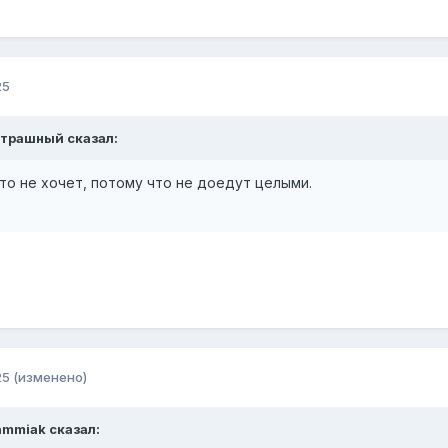
25
трашный
сказал:
то не хочет, потому что не доедут целыми.
25
(изменено)
ammiak
сказал: