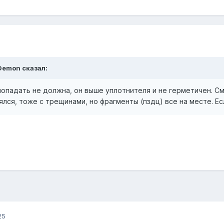
Demon
сказал:
 попадать не должна, он выше уплотнителя и не герметичен. См
лся, тоже с трещинами, но фрагменты (пздц) все на месте. Есл
25