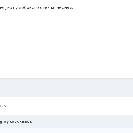
г, кот.у лобового стекла, черный.
025
gray cat
сказал: