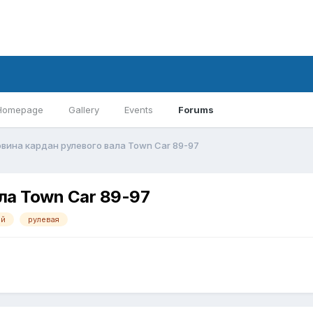
Homepage
Gallery
Events
Forums
вина кардан рулевого вала Town Car 89-97
ла Town Car 89-97
ой
рулевая