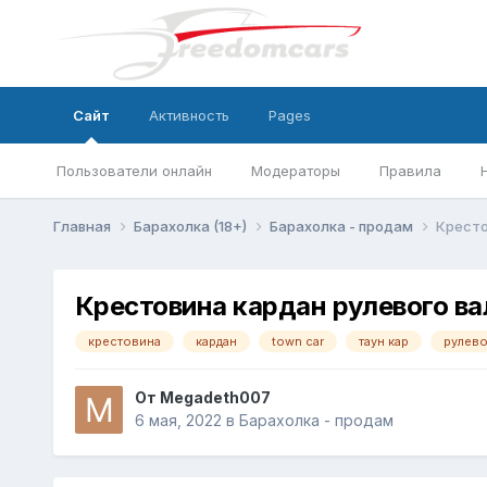
Сайт
Активность
Pages
Пользователи онлайн
Модераторы
Правила
Главная
Барахолка (18+)
Барахолка - продам
Кресто
Крестовина кардан рулевого ва
крестовина
кардан
town car
таун кар
рулев
От
Megadeth007
6 мая, 2022
в
Барахолка - продам