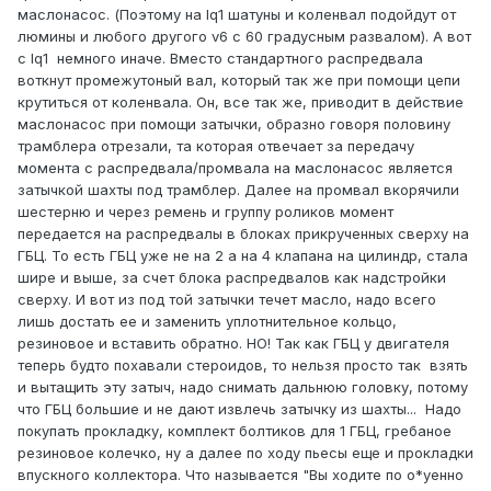
маслонасос. (Поэтому на lq1 шатуны и коленвал подойдут от
люмины и любого другого v6 c 60 градусным развалом). А вот
с lq1 немного иначе. Вместо стандартного распредвала
воткнут промежутоный вал, который так же при помощи цепи
крутиться от коленвала. Он, все так же, приводит в действие
маслонасос при помощи затычки, образно говоря половину
трамблера отрезали, та которая отвечает за передачу
момента с распредвала/промвала на маслонасос является
затычкой шахты под трамблер. Далее на промвал вкорячили
шестерню и через ремень и группу роликов момент
передается на распредвалы в блоках прикрученных сверху на
ГБЦ. То есть ГБЦ уже не на 2 а на 4 клапана на цилиндр, стала
шире и выше, за счет блока распредвалов как надстройки
сверху. И вот из под той затычки течет масло, надо всего
лишь достать ее и заменить уплотнительное кольцо,
резиновое и вставить обратно. НО! Так как ГБЦ у двигателя
теперь будто похавали стероидов, то нельзя просто так взять
и вытащить эту затыч, надо снимать дальнюю головку, потому
что ГБЦ большие и не дают извлечь затычку из шахты... Надо
покупать прокладку, комплект болтиков для 1 ГБЦ, гребаное
резиновое колечко, ну а далее по ходу пьесы еще и прокладки
впускного коллектора. Что называется "Вы ходите по о*уенно