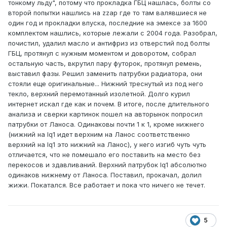
тонкому льду", потому что прокладка ГБЦ нашлась, болты со
второй попытки нашлись на zzap где то там валявшиеся не
один год и прокладки впуска, последние на эмексе за 1600
комплектом нашлись, которые лежали с 2004 года. Разобрал,
почистил, удалил масло и антифриз из отверстий под болты
ГБЦ, протянул с нужным моментом и доворотом, собрал
остальную часть, вкрутил пару футорок, протянул ремень,
выставил фазы. Решил заменить патрубки радиатора, они
стояли еще оригинальные... Нижний треснутый из под него
текло, верхний перемотанный изолетной. Долго курил
интернет искал где как и почем. В итоге, после длительного
анализа и сверки картинок пошел на авторынок попросил
патрубки от Ланоса. Одинаковы почти 1 к 1, кроме нижнего
(нижний на lq1 идет верхним на Ланос соответственно
верхний на lq1 это нижний на Ланос), у него изгиб чуть чуть
отличается, что не помешало его поставить на место без
перекосов и здавливаний. Верхний патрубок lq1 абсолютно
одинаков нижнему от Ланоса. Поставил, прокачал, долил
жижи. Покатался. Все работает и пока что ничего не течет.
5