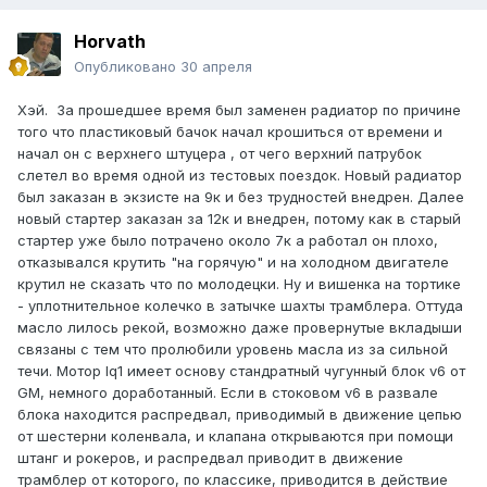
Horvath
Опубликовано
30 апреля
Хэй. За прошедшее время был заменен радиатор по причине
того что пластиковый бачок начал крошиться от времени и
начал он с верхнего штуцера , от чего верхний патрубок
слетел во время одной из тестовых поездок. Новый радиатор
был заказан в экзисте на 9к и без трудностей внедрен. Далее
новый стартер заказан за 12к и внедрен, потому как в старый
стартер уже было потрачено около 7к а работал он плохо,
отказывался крутить "на горячую" и на холодном двигателе
крутил не сказать что по молодецки. Ну и вишенка на тортике
- уплотнительное колечко в затычке шахты трамблера. Оттуда
масло лилось рекой, возможно даже провернутые вкладыши
связаны с тем что пролюбили уровень масла из за сильной
течи. Мотор lq1 имеет основу стандратный чугунный блок v6 от
GM, немного доработанный. Если в стоковом v6 в развале
блока находится распредвал, приводимый в движение цепью
от шестерни коленвала, и клапана открываются при помощи
штанг и рокеров, и распредвал приводит в движение
трамблер от которого, по классике, приводится в действие