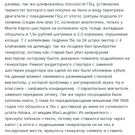
размер, так же шлифовались плоскости ГБЦ, установлен
термостат (которого при покупке не было в виду перегрева
двигателя с поведением ГБЦ от этого). Шатуны подошли от
люмины (седан или апв) 3.1, коленвал аналогично, только у
Монте Карло шестерня на коленвале чуть толще, вкладыши
обошлись в 1,5к рублей шатунные и 2,5 коренные, поршневые
кольца 7 с копейками, гидрики 15к за 24 штуки (мотор с 4
клапанами на цилиндр). так же позднее был приобретен
генератор, потому как старый был убит криворуким
мастером, которому былло доверено поменять подшипники на
генераторе. Ремонт редукторного стертера с заменой
шестерен редуктора (на одной из них были обломаны зубья).
На данный момент занимаюсь реанимацией стоковой
магнитолы, у которой проблемы с регулировкой звука. Ну и
классика - заправить кондиционер
:-
) параллельно магнитоле
заменил переднюю оптику. Так же через посредника были
куплены книги, 2 тома по переднепрводным машинам GM 1996
годов что обошлось в 15к с доставкой до меня из солнечного
штата Айова, от мадам MacLaughlin. Из неприятного -
треснуло лобовое стекло, потому как ставился мотор через
капот ( в итоге с подвешеным генератором он не лез в
посадочные места, пришлось генератор снимать и ставить