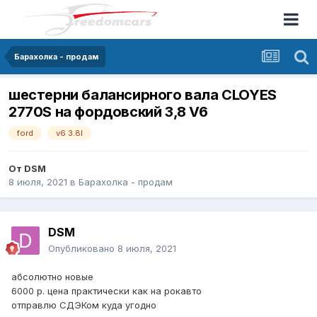
Барахолка - продам
шестерни балансирного вала CLOYES
2770S на фордовский 3,8 V6
ford
v6 3.8l
От
DSM
8 июля, 2021
в
Барахолка - продам
DSM
Опубликовано
8 июля, 2021
абсолютно новые
6000 р. цена практически как на рокавто
отправлю СДЭКом куда угодно