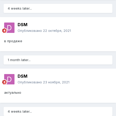
4 weeks later...
DSM
Опубликовано
22 октября, 2021
в продаже
1 month later...
DSM
Опубликовано
23 ноября, 2021
актуально
4 weeks later...