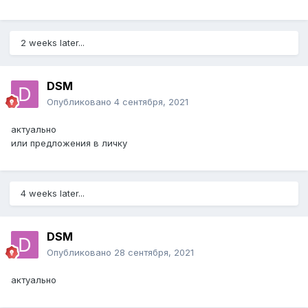
2 weeks later...
DSM
Опубликовано
4 сентября, 2021
актуально
или предложения в личку
4 weeks later...
DSM
Опубликовано
28 сентября, 2021
актуально