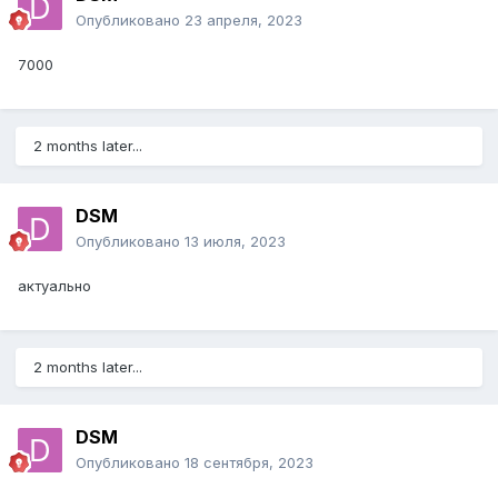
Опубликовано
23 апреля, 2023
7000
2 months later...
DSM
Опубликовано
13 июля, 2023
актуально
2 months later...
DSM
Опубликовано
18 сентября, 2023