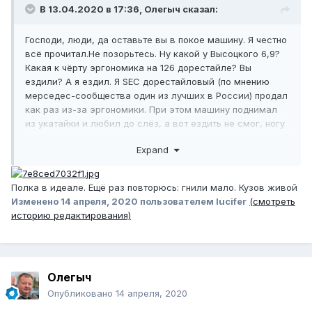
В 13.04.2020 в 17:36,
Олегыч
сказал:
Господи, люди, да оставьте вы в покое машину. Я честно
всё прочитал.Не позорьтесь. Ну какой у Высоцкого 6,9?
Какая к чёрту эргономика на 126 дорестайле? Вы
ездили? А я ездил. Я SEC дорестайловый (по мнению
мерседес-сообщества один из лучших в России) продал
как раз из-за эргономики. При этом машину поднимал
из укатайки и любил до слёз, а вот ездить не смог, ногу
сводило. Конкретно эту машину спасти можно, но это
Expand
должна быть семейная ценность, а не просто машина. Во
всех остальных случаях это не имеет смысла. Если
автор темы выложит фото задней полки видом из
Полка в идеале. Ещё раз повторюсь: гнили мало. Кузов живой
багажника снизу вверх, поговорим дальше. Как вы
Изменено
14 апреля, 2020
пользователем lucifer
(смотреть
понимаете, вопросом владею.
историю редактирования)
Олегыч
Опубликовано
14 апреля, 2020