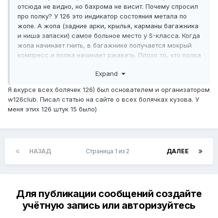
отсюда не видно, но бахрома не висит. Почему спросил
про полку? У 126 это индикатор состояния метала по
жопе. А жопа (задние арки, крылья, карманы багажника
и ниша запаски) самое больное место у S-класса. Когда
жопа начинает гнить, в багажнике получается мокрый
компресс и полка начинает ржаветь. Плохо то, что полка
эта состоит из двух частей, сваренных в самом начале
Expand
производства. Чтобы это исправить надо полмашины
покрамсать. А самое печальное, что новых половинок
Я вкурсе всех болячек 126) был основателем и организатором
этой полки просто нет. Если она ржавая, дальше можно
w126club. Писал статью на сайте о всех болячках кузова. У
не смотреть; или труха или хреновый новодел. Так как-
меня этих 126 штук 15 было)
то.
НАЗАД
Страница 1 из 2
ДАЛЕЕ
Для публикации сообщений создайте
учётную запись или авторизуйтесь