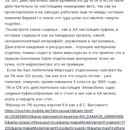
Эх, вот действительно были времена когда W116 и W126 были
действительно по настоящему немецкими авто, так как их
проектировали и на заводах работали еще те немцы, которые
помнили Вермахт и знали что туда шлак поставлять смерти
подобно...
Посмотрите какие сиденья - как в АА настоящие пуфики, в
которые садишься как на панцирную кровать, какой
человекопонятный интерефейс управления и эргономика...
Двигателя кандовые и ресрурсные... Хорошие материалы
отделки, помню сидел в таких мерседесах и что приятно что в
первом поколении Sable отделочные материалы точно не
хуже, хотя маркетингово это не премиум...
Если бы был любителем Мерседес отднозначно смотрел бы
на 116 или 126 кузов, так как все что пошло потом - уже
гниючее, ломучее, кроме наверное Е класса до 1995 года...
116 и 126 это действительно настоящие Эйхмобили, одни
сиденья пуфикообразные чего стоят в них как в АА можно
ехать и пердеть нон стоп...
Вброшу по 116 кузову версия 6.9 как у В.С. Высоцкого
https://suchen.mobile.de/fahrzeuge/details.html?
id=293858603&amp;damageUnrepaired=NO_DAMAGE_UNREPAIRE
D&amp;isSearchRequest=true&amp;makeModelVariant1.makeId=17
200&amp;makeModelVariant1.modelGroupId=16&amp;maxFirstRegi