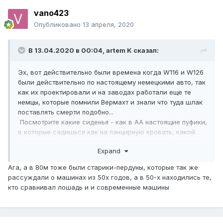
vano423
Опубликовано
13 апреля, 2020
В 13.04.2020 в 00:04,
artem K
сказал:
Эх, вот действительно были времена когда W116 и W126
были действительно по настоящему немецкими авто, так
как их проектировали и на заводах работали еще те
немцы, которые помнили Вермахт и знали что туда шлак
поставлять смерти подобно...
Посмотрите какие сиденья - как в АА настоящие пуфики,
в которые садишься как на панцирную кровать, какой
человекопонятный интерефейс управления и
Expand
эргономика... Двигателя кандовые и ресрурсные...
Хорошие материалы отделки, помню сидел в таких
Ага, а в 80м тоже были старики-пердуны, которые так же
мерседесах и что приятно что в первом поколении Sable
рассуждали о машинах из 50х годов, а в 50-х находились те,
отделочные материалы точно не хуже, хотя
кто сравнивал лошадь и и современные машины
маркетингово это не премиум...
Если бы был любителем Мерседес отднозначно
смотрел бы на 116 или 126 кузов, так как все что пошло
потом - уже гниючее, ломучее, кроме наверное Е класса