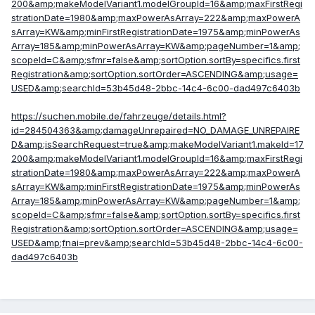
200&amp;makeModelVariant1.modelGroupId=16&amp;maxFirstRegi
strationDate=1980&amp;maxPowerAsArray=222&amp;maxPowerA
sArray=KW&amp;minFirstRegistrationDate=1975&amp;minPowerAs
Array=185&amp;minPowerAsArray=KW&amp;pageNumber=1&amp;
scopeId=C&amp;sfmr=false&amp;sortOption.sortBy=specifics.first
Registration&amp;sortOption.sortOrder=ASCENDING&amp;usage=
USED&amp;searchId=53b45d48-2bbc-14c4-6c00-dad497c6403b
https://suchen.mobile.de/fahrzeuge/details.html?
id=284504363&amp;damageUnrepaired=NO_DAMAGE_UNREPAIRE
D&amp;isSearchRequest=true&amp;makeModelVariant1.makeId=17
200&amp;makeModelVariant1.modelGroupId=16&amp;maxFirstRegi
strationDate=1980&amp;maxPowerAsArray=222&amp;maxPowerA
sArray=KW&amp;minFirstRegistrationDate=1975&amp;minPowerAs
Array=185&amp;minPowerAsArray=KW&amp;pageNumber=1&amp;
scopeId=C&amp;sfmr=false&amp;sortOption.sortBy=specifics.first
Registration&amp;sortOption.sortOrder=ASCENDING&amp;usage=
USED&amp;fnai=prev&amp;searchId=53b45d48-2bbc-14c4-6c00-
dad497c6403b