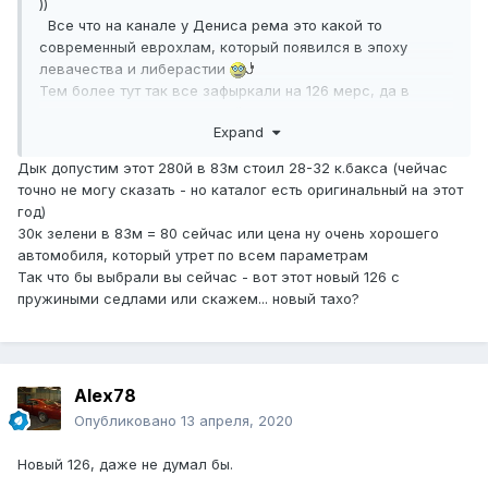
))
Все что на канале у Дениса рема это какой то
современный еврохлам, который появился в эпоху
левачества и либерастии
Тем более тут так все зафыркали на 126 мерс, да в
СССР это была недоступнейшая для большинства мечта,
Expand
на них ездили ФРГшники, а ГДРовцы на двухтактном
трабанте....
Дык допустим этот 280й в 83м стоил 28-32 к.бакса (чейчас
точно не могу сказать - но каталог есть оригинальный на этот
год)
30к зелени в 83м = 80 сейчас или цена ну очень хорошего
автомобиля, который утрет по всем параметрам
Так что бы выбрали вы сейчас - вот этот новый 126 с
пружиными седлами или скажем... новый тахо?
Alex78
Опубликовано
13 апреля, 2020
Новый 126, даже не думал бы.