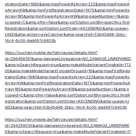
strationDate=1980&amp;maxPowerAsArray=222&amp;maxPowerA
sArray=KW&amp;minFirstRegistrationDate=1975&amp;minPowerAs
Array=185&amp;minPowerAsArray=KW&amp;pageNumber=1&amp;
scopeId=C&amp;sfmr=false&amp;sortOption.sortBy=specifics.first
Registration&amp;sortOption.sortOrder=ASCENDING&amp;usage=
USED&amp;action=eyeCatcher&amp;searchId=53b45d48-2bbc-
14c4-6c00-dad497c6403b
https://suchen.mobile.de/fahrzeuge/details.html?
id=296468361&amp;damageUnrepaired=NO_DAMAGE_UNREPAIRED
&amp;isSearchRequest=true&amp;makeModelVariant1.makeId=172
00&amp;makeModelVariant1.modelGroupId=16&amp;maxFirstRegis
trationDate=1980&amp;maxPowerAsArray=222&amp;maxPowerAs
Array=KW&amp;minFirstRegistrationDate=1975&amp;minPowerAsA
rray=185&amp;minPowerAsArray=KW&amp;pageNumber=1&amp;s
copeId=C&amp;sfmr=false&amp;sortOption.sortBy=specifics.firstR
egistration&amp;sortOption.sortOrder=ASCENDING&amp;usage=U
SED&amp;searchId=53b45d48-2bbc-14c4-6c00-dad497c6403b
https://suchen.mobile.de/fahrzeuge/details.html?
id=294259030&amp;damageUnrepaired=NO_DAMAGE_UNREPAIRE
D&amp;isSearchRequest=true&amp;makeModelVariant1.makeId=17