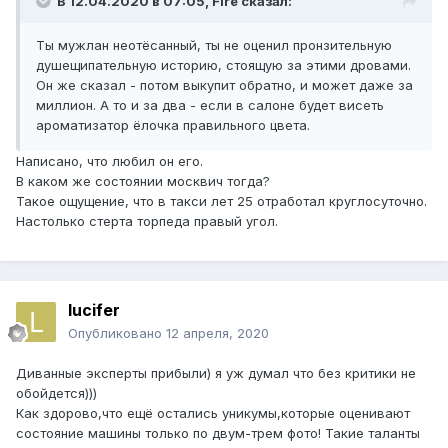
В 12.04.2020 в 07:05,
Fire
сказал:
Ты мужлан неотёсанный, ты не оценил пронзительную
душещипательную историю, стоящую за этими дровами.
Он же сказал - потом выкупит обратно, и может даже за
миллион. А то и за два - если в салоне будет висеть
ароматизатор ёлочка правильного цвета.
Написано, что любил он его.
В каком же состоянии москвич тогда?
Такое ощущение, что в такси лет 25 отработал круглосуточно.
Настолько стерта торпеда правый угол.
lucifer
Опубликовано
12 апреля, 2020
Диванные эксперты прибыли) я уж думал что без критики не
обойдется)))
Как здорово,что ещё остались уникумы,которые оценивают
состояние машины только по двум-трем фото! Такие таланты