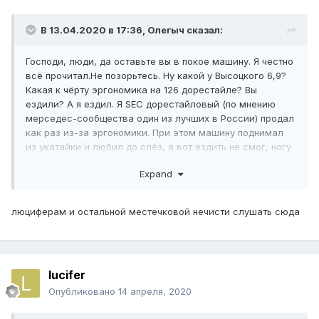
В 13.04.2020 в 17:36,
Олегыч
сказал:
Господи, люди, да оставьте вы в покое машину. Я честно
всё прочитал.Не позорьтесь. Ну какой у Высоцкого 6,9?
Какая к чёрту эргономика на 126 дорестайле? Вы
ездили? А я ездил. Я SEC дорестайловый (по мнению
мерседес-сообщества один из лучших в России) продал
как раз из-за эргономики. При этом машину поднимал
из укатайки и любил до слёз, а вот ездить не смог, ногу
сводило. Конкретно эту машину спасти можно, но это
Expand
должна быть семейная ценность, а не просто машина. Во
всех остальных случаях это не имеет смысла. Если
автор темы выложит фото задней полки видом из
люциферам и остальной местечковой нечисти слушать сюда
багажника снизу вверх, поговорим дальше. Как вы
понимаете, вопросом владею.
lucifer
Опубликовано
14 апреля, 2020