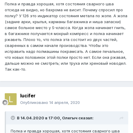
Полка и правда хорошая, хотя состояния сварного шва
отсюда не видно, но бахрома не висит. Почему спросил про
полку? У 126 это индикатор состояния метала по жопе. А жопа
(задние арки, крылья, карманы багажника и ниша запаски)
самое больное место у S-класса. Когда жопа начинает гнить,
в багажнике получается мокрый компресс и полка начинает
ржаветь. Плохо то, что полка эта состоит из двух частей,
сваренных в самом начале производства. Чтобы это
исправить надо полмашины покрамсать. А самое печальное,
что новых половинок этой полки просто нет. Если она ржавая,
дальше можно не смотреть; или труха или хреновый новодел.
Так как-то.
lucifer
Опубликовано
14 апреля, 2020
В 14.04.2020 в 17:00,
Олегыч
сказал:
Полка и правда хорошая, хотя состояния сварного шва