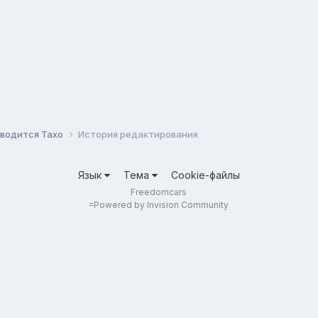
аводится Тахо
История редактирования
Язык
Тема
Cookie-файлы
Freedomcars
=
Powered by Invision Community