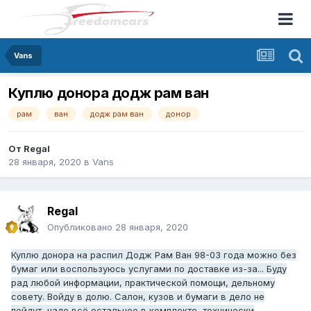
Vans
Куплю донора додж рам ван
рам
ван
додж рам ван
донор
От
Regal
28 января, 2020
в
Vans
Regal
Опубликовано
28 января, 2020
Куплю донора на распил Додж Рам Ван 98-03 года можно без
бумаг или воспользуюсь услугами по доставке из-за... Буду
рад любой информации, практической помощи, дельному
совету. Войду в долю. Салон, кузов и бумаги в дело не
пойдут, надо всё остальное в комплекте, технически