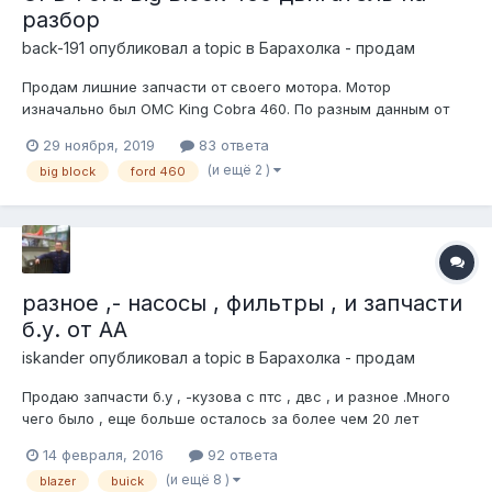
разбор
back-191
опубликовал a topic в
Барахолка - продам
Продам лишние запчасти от своего мотора. Мотор
изначально был OMC King Cobra 460. По разным данным от
300 до 400hp. Неплохой вариант для бюджетного подъема
29 ноября, 2019
83 ответа
мощности своего мотора. Продажа в связи с установкой на
(и ещё 2 )
big block
ford 460
авто и доработкой под чарджер. Добавлю НОВЫЕ ПОЗИЦИИ:
а) пере...
разное ,- насосы , фильтры , и запчасти
б.у. от АА
iskander
опубликовал a topic в
Барахолка - продам
Продаю запчасти б.у , -кузова с птс , двс , и разное .Много
чего было , еще больше осталось за более чем 20 лет
увлечения автомобилями .Из авто целиком , белэйр 1953
14 февраля, 2016
92 ответа
,шеветт1980 , трансспорт1993 симка 77,
(и ещё 8 )
blazer
buick
разукомплектованные и под реставрацию или разбор форд