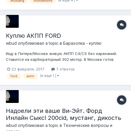
(и ещё 4 )
mustang
thunderbird
MERCURY CAPRI 1976-1981...
Куплю АКПП FORD
wbud
опубликовал a topic в
Барахолка - куплю
Ищу в Питере/Москве живую АКПП C4/C5 без нареканий.
Ставится на карбюраторный 302 мотор. В Москве готов
забрать сам на месте, отправлю транспортной уже сам.
22 февраля, 2017
7 ответов
(и ещё 1 )
ford
акпп
Надоели эти ваше Ви-Эйт. Форд
Инлайн Сыкс! 200cid, мустанг, дикость
wbud
опубликовал a topic в
Технические вопросы и