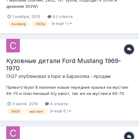
- маховик (баланс 28oz, 157 зубов, подходит к 351W и
древним 302W)
1 ноября, 2015
63 ответа
(и ещё 1 )
mustang
302w
Кузовные детали Ford Mustang 1969-
1970
Ch37
опубликовал a topic в
Барахолка - продам
Приветствую! В наличии новые передние крылья на мустанг
69-70 и пластиковый б/у капот, так же на мустанга 69-70.
Крылья отдам по 12500. Капот имеет небольшие сколы на
3 июля, 2019
4 ответа
краях, отдам за 30000. Николай 8-916-479-08-пять-три.
(и ещё 6 )
1969
мустанг