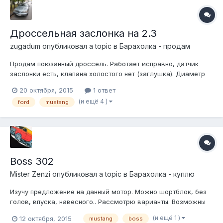
Дроссельная заслонка на 2.3
zugadum
опубликовал a topic в
Барахолка - продам
Продам поюзанный дроссель. Работает исправно, датчик
заслонки есть, клапана холостого нет (заглушка). Диаметр
пайпа: наружный 60мм внутренний 50мм Ценник: 2 000 руб.
20 октября, 2015
1 ответ
Фото тут
(и ещё 4 )
ford
mustang
Boss 302
Mister Zenzi
опубликовал a topic в
Барахолка - куплю
Изучу предложение на данный мотор. Можно шортблок, без
голов, впуска, навесного.. Рассмотрю варианты. Возможны
обмены, например на 5,7 с корветта С3
(и ещё 1 )
12 октября, 2015
mustang
boss