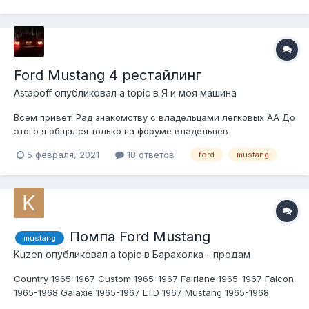
1955 , бьюик 1985 , понтиаки файрберд и т...
Ford Mustang 4 рестайлинг
Astapoff
опубликовал a topic в
Я и моя машина
Всем привет! Рад знакомству с владельцами легковых АА До
этого я общался только на форуме владельцев
внедорожников, но сайт похерили (http://gr4x4.ru) и все мои
5 февраля, 2021
18 ответов
ford
mustang
рассказы о моих авто тоже канули в лету... Короче, решил я
сэкономить и купить сразу необычную для нашего города
(Тула) машину...
Помпа Ford Mustang
mustang
Kuzen
опубликовал a topic в
Барахолка - продам
Country 1965-1967 Custom 1965-1967 Fairlane 1965-1967 Falcon
1965-1968 Galaxie 1965-1967 LTD 1967 Mustang 1965-1968
Ranch Wagon 1965-1967 Ranchero 1965-1967 more details on