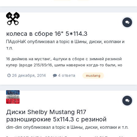
колеса в сборе 16" 5*114.3
ПАдоНаК
опубликовал a topic в
Шины, диски, колпаки и
т.п.
16 дюймов на мустанг, 4штуки в сборе с зимней резиной
купер (вроде 215/65r16, шипы наверное когда-то были, но
какой-то добрый шинный стоматолог выковыривал их все)
26 декабря, 2014
4 ответа
mustang
хочу 8000 рублей
Диски Shelby Mustang R17
разноширокие 5x114.3 с резиной
dim-dim
опубликовал a topic в
Шины, диски, колпаки и т.п.