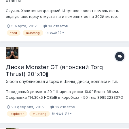
ответы
Скучно. Хочется извращений. И тут нас просят помочь снять
рядную шестерку с мустанга и поменять ее на 302й мотор.
Но шестерка не выбрасывается, а восстанавливается и
5 марта, 2017
19 ответов
кладется в запас. Сказано - сделано. Правда, пришлось
(и ещё 1 )
ford
mustang
выехать на место хранения машины. Ночью. На другой конец
города. В торговый...
Диски Monster GT (японский Torq
Thrust) 20"x10jj
Gloom
опубликовал a topic в
Шины, диски, колпаки и т.п.
Посадочный диаметр 20 " Ширина диска 10.0" Вылет 38 мм.
Сверловка 114.30x5 НОВЫЕ в коробках - 50 тыщ 898522ЗЗЗ7О
Игорь ps цена для клуба триста тыщ, для дилетантов 50
20 февраля, 2015
16 ответов
(и ещё 3 )
explorer
mustang