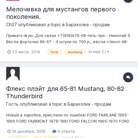
Мелочевка для мустангов первого
поколения.
Ch37
опубликовал a topic в
Барахолка - продам
Приветствую. Для связи +7(916)479-08-пять-три - Николай 1)
Вёсла форточек 66-67 - 4 штуки по 700 р., вёсла стёкол 68-
70 - 2 штуки по 600 р., последние две по 500 р. 2) Шильд с
(и ещё 2 )
23 июля, 2019
ford
mustang
мустангом на 68-ой год - 800 р. Шильд 289 High Performance
- 500 р. Шильд с надписью на крыло на 68-ой...
Флекс плэйт для 65-81 Mustang, 80-82
Thunderbird
Гость опубликовал a topic в
Барахолка - продам
Новый в каробка, прислали по ошибке! FORD FAIRLANE 1965-
1969 FORD FAIRMONT 1978-1981 FORD FALCON 1965-1970 FORD
GRANADA 1975-1977 FORD LTD 1983 FORD MAVERICK 1975-1977
18 декабря, 2018
4 ответа
FORD MUSTANG 1965-1981 FORD THUNDERBIRD 1980-1982