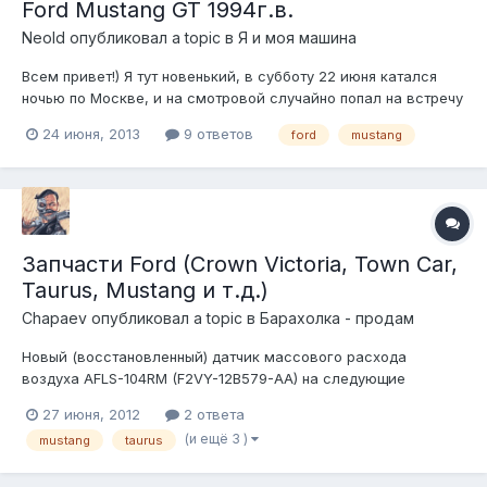
Ford Mustang GT 1994г.в.
Neold
опубликовал a topic в
Я и моя машина
Всем привет!) Я тут новенький, в субботу 22 июня катался
ночью по Москве, и на смотровой случайно попал на встречу
вашего клуба, сразу решил зарегистрироваться и со всеми
24 июня, 2013
9 ответов
ford
mustang
познакомиться =) Вообщем я болел американскими
автомобилями с самого раннего детства, помню тогда еще
на жвачках турбо (вроде та...
Запчасти Ford (Crown Victoria, Town Car,
Taurus, Mustang и т.д.)
Chapaev
опубликовал a topic в
Барахолка - продам
Новый (восстановленный) датчик массового расхода
воздуха AFLS-104RM (F2VY-12B579-AA) на следующие
модели: Ford All 1994 3.8L V6 Ford All 1994-1995 3.8L V6 Ford All
27 июня, 2012
2 ответа
1993 4.6L V8 Ford All 1994 4.6L V8 Ford Crown Victoria 1993 Ford
(и ещё 3 )
mustang
taurus
Crown Victoria 1994 Ford Mustang 1994, 1995 3.8L V6 Ford
Mustang 1995...