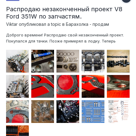
Распродаю незаконченный проект V8
Ford 351W по запчастям.
Viktar
опубликовал a topic в
Барахолка - продам
Доброго времени! Распродаю свой незаконченный проект.
Покупался для тачки. Позже примерял в лодку. Теперь
остался без надобности. Блок расточен в размер + 0.04" в
компании АБ-Мотор, на высокоточном станке Rottler F7A
(США), с базированием от постели коленчатого вала.
Хонингование в нес...