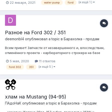
(и ещё 1 )
22 января, 2021
water pump
ford
cardone select 55-23142
Разное на Ford 302 / 351
deemonbl4
опубликовал a topic в
Барахолка - продам
Всем привет! Запчасти от незавершенного и, впоследствии,
отменённого проекта - карбюраторного строкера на базе
302 двигателя 79 года от Мустанга. Запчасти покупались
5 мая, 2020
11 ответов
давно. Комплектность и состояние на фото (по клику - в
(и ещё 5 )
ford 302
351
большом разрешении). Все запчасти находятся в Москве.
Аргументированный то...
хлам на Mustang (94-95)
ПАдоНаК
опубликовал a topic в
Барахолка - продам