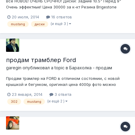
​Все НОВОЕ! ОЧЕНЬ СРОЧНО! Диски: Задние 10.5" Перед 9"
Очень эффектные! Цена 30000 за к-кт Резина Brigestone
Potenza Sport : Задние 275/40/17 Перед 245/45/17 к-кт Цена
20 июля, 2014
16 ответов
30000 к-кт Если все вместе 40000 небольшой торг ОЧЕНЬ
(и ещё 3 )
mustang
диски
СРОЧНО, ЦЕНА ДЕЙСТВИТЕЛЬНА НЕДЕЛЮ!!!!
продам трамблер Ford
garegin
опубликовал a topic в
Барахолка - продам
Продам трамлер на FORD в отличном состоянии, с новой
крышкой и бегунком, оригинал цена 4000р фото можно
посмотреть по ссылке: http://www.avito.ru/sankt-
23 января, 2014
3 ответа
peterburg/zapchasti_i_aksessuary/trambler_269245235
(и ещё 2 )
302
mustang