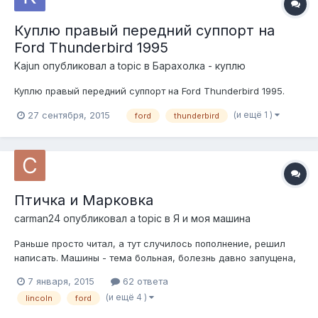
Куплю правый передний суппорт на
Ford Thunderbird 1995
Kajun
опубликовал a topic в
Барахолка - куплю
Куплю правый передний суппорт на Ford Thunderbird 1995.
(и ещё 1 )
27 сентября, 2015
ford
thunderbird
Птичка и Марковка
carman24
опубликовал a topic в
Я и моя машина
Раньше просто читал, а тут случилось пополнение, решил
написать. Машины - тема больная, болезнь давно запущена,
как у многих здесь, я думаю. Предыстория наверное
7 января, 2015
62 ответа
классическая - железный занавес рухнул не вовремя, как
(и ещё 4 )
lincoln
ford
раз в пубертатный период, изобилие кино- и
фотоматериалов из-за окияна повлияли на...