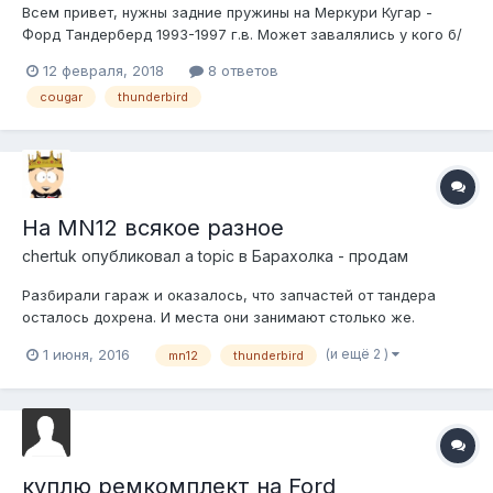
Всем привет, нужны задние пружины на Меркури Кугар -
Форд Тандерберд 1993-1997 г.в. Может завалялись у кого б/
у-шные, но ещё бодрые? Мои старые совсем просели,
12 февраля, 2018
8 ответов
поставил новые, жопа задралась, на кочках стучат задние
cougar
thunderbird
амортизаторы.
На MN12 всякое разное
chertuk
опубликовал a topic в
Барахолка - продам
Разбирали гараж и оказалось, что запчастей от тандера
осталось дохрена. И места они занимают столько же.
Поэтому на продажу выставляю все что есть: часть забрал
(и ещё 2 )
1 июня, 2016
mn12
thunderbird
вместе с машиной, часть докупал и планировал поставить,
но — не судьба. Список такой: — мотор с МГМ 92 года, 4.6,
под AOD. На маховике вы...
куплю ремкомплект на Ford