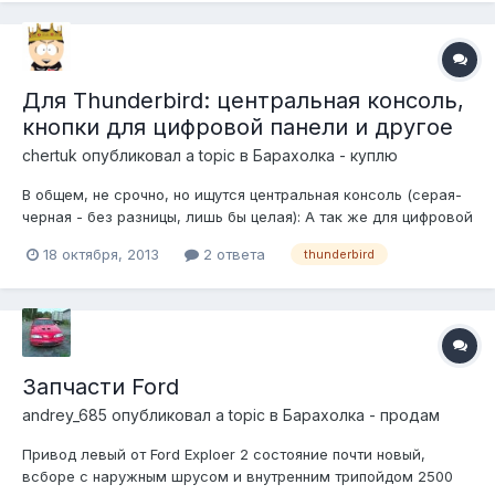
Для Thunderbird: центральная консоль,
кнопки для цифровой панели и другое
chertuk
опубликовал a topic в
Барахолка - куплю
В общем, не срочно, но ищутся центральная консоль (серая-
черная - без разницы, лишь бы целая): А так же для цифровой
приборки: кнопки управления (что справа для переключения
18 октября, 2013
2 ответа
thunderbird
режимов и т.д.), датчик температуры под нее и датчик в
бензобак тоже для нее. Жду предложений.
Запчасти Ford
andrey_685
опубликовал a topic в
Барахолка - продам
Привод левый от Ford Exploer 2 состояние почти новый,
всборе с наружным шрусом и внутренним трипойдом 2500