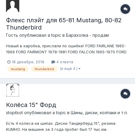
Флекс плэйт для 65-81 Mustang, 80-82
Thunderbird
Гость опубликовал a topic в
Барахолка - продам
Новый в каробка, прислали по ошибке! FORD FAIRLANE 1965-
1969 FORD FAIRMONT 1978-1981 FORD FALCON 1965-1970 FORD
GRANADA 1975-1977 FORD LTD 1983 FORD MAVERICK 1975-1977
18 декабря, 2018
4 ответа
FORD MUSTANG 1965-1981 FORD THUNDERBIRD 1980-1982
(и ещё 4 )
mustang
thunderbird
MERCURY CAPRI 1976-1981...
Колёса 15" Форд
stopitsot
опубликовал a topic в
Шины, диски, колпаки и т.п.
Есть 4 колеса на шипах. Диски Тандербёрд 15", резина
KUMHO. На машине за 3 года пробег был 17 тыс.км.