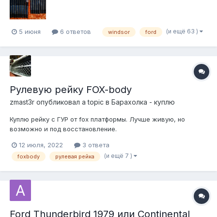
(и ещё 63 )
5 июня
6 ответов
windsor
ford
Рулевую рейку FOX-body
zmast3r
опубликовал a topic в
Барахолка - куплю
Куплю рейку с ГУР от fox платформы. Лучше живую, но
возможно и под восстановление.
12 июля, 2022
3 ответа
(и ещё 7 )
foxbody
рулевая рейка
Ford Thunderbird 1979 или Continental