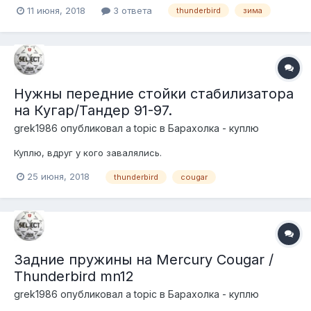
https://www.avito.ru/moskva/zapchasti_i_aksessuary/kolesa_zim
11 июня, 2018
3 ответа
thunderbird
зима
nie_ford_volvo_1464865955 Ценник 12 т.р. -2т.р.
Нужны передние стойки стабилизатора
на Кугар/Тандер 91-97.
grek1986
опубликовал a topic в
Барахолка - куплю
Куплю, вдруг у кого завалялись.
25 июня, 2018
thunderbird
cougar
Задние пружины на Mercury Cougar /
Thunderbird mn12
grek1986
опубликовал a topic в
Барахолка - куплю