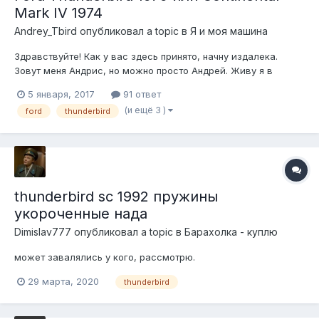
Mark IV 1974
Andrey_Tbird
опубликовал a topic в
Я и моя машина
Здравствуйте! Как у вас здесь принято, начну издалека.
Зовут меня Андрис, но можно просто Андрей. Живу я в
Латвии, в Риге. Форум Фридомкарз читаю давно, но все
5 января, 2017
91 ответ
небыло повода зарегистрироватся и что-то написать.
(и ещё 3 )
ford
thunderbird
Старинные автомобили мне нравились всегда, еще в 80-ые
с отцом посещали слеты Латвий...
thunderbird sc 1992 пружины
укороченные нада
Dimislav777
опубликовал a topic в
Барахолка - куплю
может завалялись у кого, рассмотрю.
29 марта, 2020
thunderbird