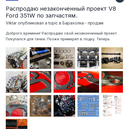
Распродаю незаконченный проект V8
Ford 351W по запчастям.
Viktar
опубликовал a topic в
Барахолка - продам
Доброго времени! Распродаю свой незаконченный проект.
Покупался для тачки. Позже примерял в лодку. Теперь
остался без надобности. Блок расточен в размер + 0.04" в
компании АБ-Мотор, на высокоточном станке Rottler F7A
(США), с базированием от постели коленчатого вала.
Хонингование в нес...