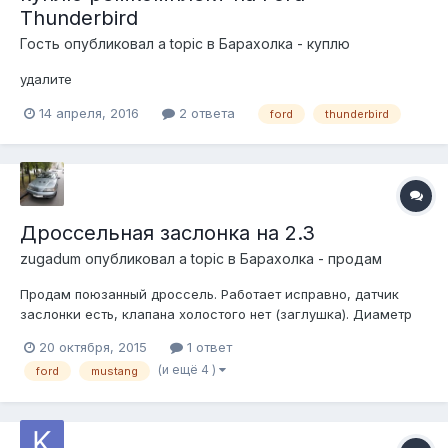
Thunderbird
Гость опубликовал a topic в
Барахолка - куплю
удалите
14 апреля, 2016
2 ответа
ford
thunderbird
Дроссельная заслонка на 2.3
zugadum
опубликовал a topic в
Барахолка - продам
Продам поюзанный дроссель. Работает исправно, датчик
заслонки есть, клапана холостого нет (заглушка). Диаметр
пайпа: наружный 60мм внутренний 50мм Ценник: 2 000 руб.
20 октября, 2015
1 ответ
Фото тут
(и ещё 4 )
ford
mustang