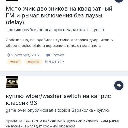
Моторчик дворников на квадратный
ГМ и рычаг включения без паузы
(delay)
Плохиш
опубликовал a topic в
Барахолка - куплю
Собственно, понадобился тут мне моторчик дворников в
сборе с pulse plate и переключатель, от машины с
регулируемой рулевой колонкой. Купил бы за разумные
2 октября, 2017
1 ответ
деньги. Можно даже собственно, без самого моторчика,
(и ещё 2 )
wiper
washer
нужно все остальное, моторчики сами есть, а вот вся
чудовищная требуха, в которой больше дет...
куплю wiper/washer switch на каприс
классик 93
game over
опубликовал a topic в
Барахолка - куплю
нужна та часть, что находится в рулевой колонке. сам рычаг
не нужен. выглядит схожим образом