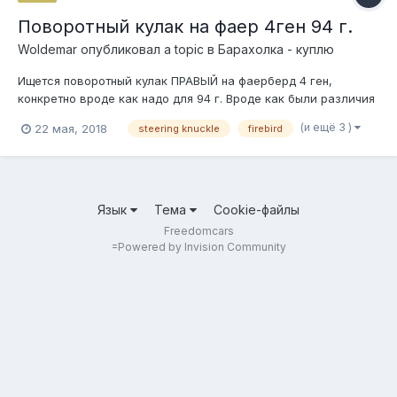
Поворотный кулак на фаер 4ген 94 г.
Woldemar
опубликовал a topic в
Барахолка - куплю
Ищется поворотный кулак ПРАВЫЙ на фаерберд 4 ген,
конкретно вроде как надо для 94 г. Вроде как были различия
в более поздних годах 4го поколения, но я не в курсе, т.к.
(и ещё 3 )
22 мая, 2018
steering knuckle
firebird
мопед не мой.
Язык
Тема
Cookie-файлы
Freedomcars
=
Powered by Invision Community