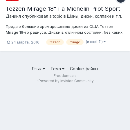
Tezzen Mirage 18" на Michelin Pilot Sport
Даниил
опубликовал a topic в
Шины, диски, колпаки и т.п.
Продаю большие хромированные диски из США Tezzen
Mirage 18-го радиуса. Диски в отличном состояни, без каких
либо потертостей. Резина летняя Michelin Pilot Sport без
(и ещё 7 )
24 марта, 2016
tezzen
mirage
порезов и проколов. Возможна продажа по отдельности
Почти новые, отъездили очень мало 235/50/R18, 7.5x18, 5/115,
ET 42 За весь компле...
Язык
Тема
Cookie-файлы
Freedomcars
=
Powered by Invision Community