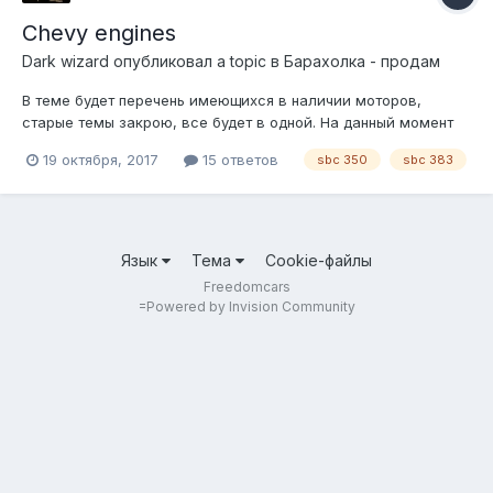
Chevy engines
Dark wizard
опубликовал a topic в
Барахолка - продам
В теме будет перечень имеющихся в наличии моторов,
старые темы закрою, все будет в одной. На данный момент
имеем 1 тюнячий 5.7 с компрессором whipple, расчетная
19 октября, 2017
15 ответов
sbc 350
sbc 383
мощность 550 сил, описание и фото выложу чуть позже, цена
420т.р 2 тюнячий 350 с кованым строкером 6.3, алиминь
бошками, валом, рокерами...
Язык
Тема
Cookie-файлы
Freedomcars
=
Powered by Invision Community