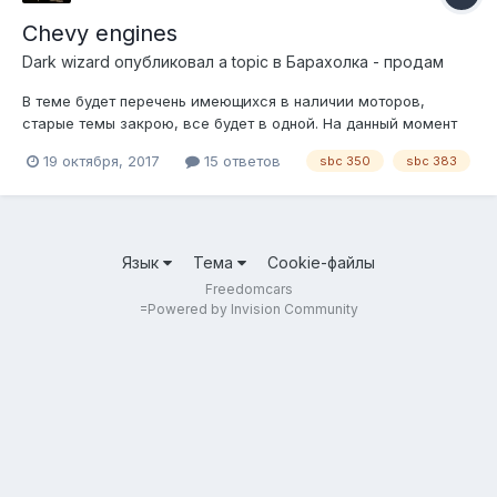
Chevy engines
Dark wizard
опубликовал a topic в
Барахолка - продам
В теме будет перечень имеющихся в наличии моторов,
старые темы закрою, все будет в одной. На данный момент
имеем 1 тюнячий 5.7 с компрессором whipple, расчетная
19 октября, 2017
15 ответов
sbc 350
sbc 383
мощность 550 сил, описание и фото выложу чуть позже, цена
420т.р 2 тюнячий 350 с кованым строкером 6.3, алиминь
бошками, валом, рокерами...
Язык
Тема
Cookie-файлы
Freedomcars
=
Powered by Invision Community