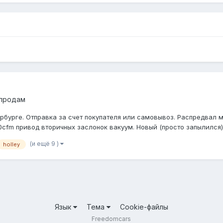
 продам
бурге. Отправка за счет покупателя или самовывоз. Распредвал м
0cfm привод вторичных заслонок вакуум. Новый (просто запылился). 
(и ещё 9 )
holley
Язык
Тема
Cookie-файлы
Freedomcars