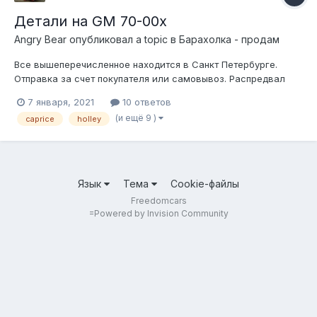
Детали на GM 70-00х
Angry Bear
опубликовал a topic в
Барахолка - продам
Все вышеперечисленное находится в Санкт Петербурге.
Отправка за счет покупателя или самовывоз. Распредвал
морской под плоские лифтеры на sbc 1gen speed pro cs1043m
7 января, 2021
10 ответов
(бу) 3000р Кусочек Holley 80509 4bbl 750cfm привод
(и ещё 9 )
caprice
holley
вторичных заслонок вакуум. Новый (просто запылился).
14000р...
Язык
Тема
Cookie-файлы
Freedomcars
=
Powered by Invision Community