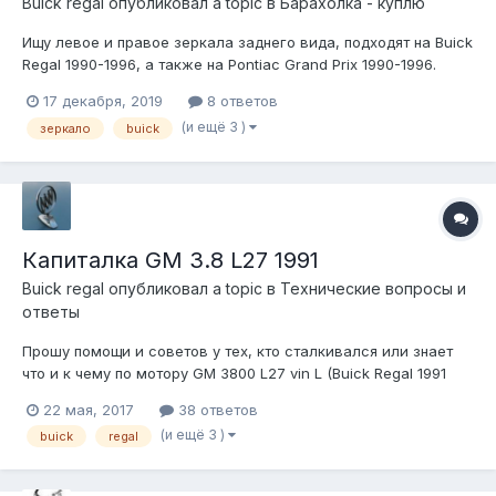
Buick regal
опубликовал a topic в
Барахолка - куплю
Ищу левое и правое зеркала заднего вида, подходят на Buick
Regal 1990-1996, а также на Pontiac Grand Prix 1990-1996.
17 декабря, 2019
8 ответов
(и ещё 3 )
зеркало
buick
Капиталка GM 3.8 L27 1991
Buick regal
опубликовал a topic в
Технические вопросы и
ответы
Прошу помощи и советов у тех, кто сталкивался или знает
что и к чему по мотору GM 3800 L27 vin L (Buick Regal 1991
3.8), имеются ли какие то нюансы, подводные камни или что-
22 мая, 2017
38 ответов
то еще при капиталке данного мотора? Есть вопрос по
(и ещё 3 )
buick
regal
выбору ремкомплекта, E-bay предлагает в основном наборы
фирмы Enginetech,...