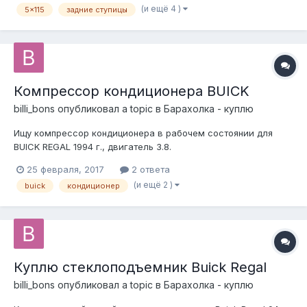
(и ещё 4 )
5x115
задние ступицы
513062. Новые в коробках. Покупались на бонневиль как
запасные, но, как это бывает,...
Компрессор кондиционера BUICK
billi_bons
опубликовал a topic в
Барахолка - куплю
Ищу компрессор кондиционера в рабочем состоянии для
BUICK REGAL 1994 г., двигатель 3.8.
25 февраля, 2017
2 ответа
(и ещё 2 )
buick
кондиционер
Куплю стеклоподъемник Buick Regal
billi_bons
опубликовал a topic в
Барахолка - куплю