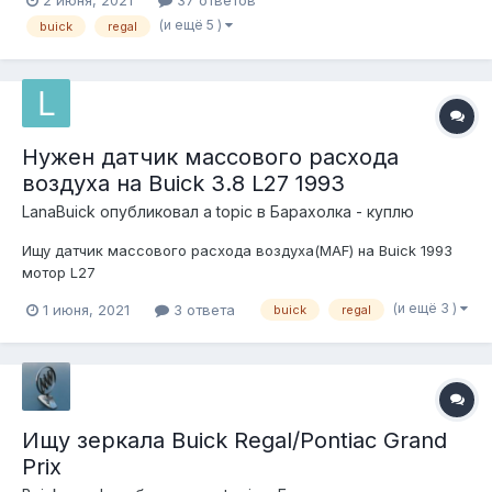
купить сам maf. Можно ли ездить с отключенным датчиком?
(и ещё 5 )
buick
regal
Если можно то чем это чревато?
Нужен датчик массового расхода
воздуха на Buick 3.8 L27 1993
LanaBuick
опубликовал a topic в
Барахолка - куплю
Ищу датчик массового расхода воздуха(MAF) на Buick 1993
мотор L27
(и ещё 3 )
1 июня, 2021
3 ответа
buick
regal
Ищу зеркала Buick Regal/Pontiac Grand
Prix