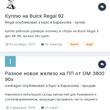
Куплю на Buick Regal 92
Regal
опубликовал a topic в
Барахолка - куплю
Куплю рабочую рулевую колонку в сборе на Buick Regal 3
gen 88-96, можно без руля.
16 октября, 2017
15 ответов
buick
regal
Разное новое железо на ПП от GM 3800
90х
icedragon
опубликовал a topic в
Барахолка - продам
Накопился небольшой склад запчастей для бонневиля и
соплатформенников, вынужден продавать часть лишнего
добра. Все новое в коробках-пакетах-пленках. Большая
3 февраля, 2015
21 ответ
часть из США. 1) Пара годных задних ступиц Timken, P/n