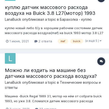
куплю датчик массового расхода
воздуха на Buick 3.8 L27(мотор) 1993
LanaBuick
опубликовал a topic в
Барахолка - куплю
куплю новый либо б/у в хорошем рабочем состоянии датчик
массового расхода воздуха(maf) на buick 1993 мотор 3.8 L27
(и ещё 5 )
1 июня, 2021
2 ответа
maf
buick
Можно ли ездить на машине без
датчика массового расхода воздуха?
LanaBuick
опубликовал a topic в
Технические вопросы и
ответы
Машина -Buick Regal 1989 3.1, мотор на нём от собрата buick
1993, но уже 3.8. Сломался датчик массового расхода
воздуха. Пока машина без датчика. Он отключен. Ищем где
2 июня, 2021
37 ответов