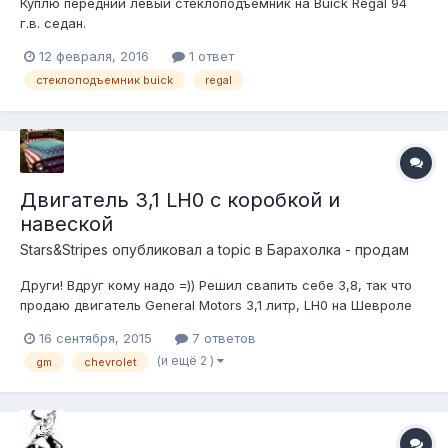
Куплю передний левый стеклоподъемник на Buick Regal 94
г.в. седан.
12 февраля, 2016
1 ответ
стеклоподъемник buick
regal
Двигатель 3,1 LH0 с коробкой и
навеской
Stars&Stripes
опубликовал a topic в
Барахолка - продам
Други! Вдруг кому надо =)) Решил свапить себе 3,8, так что
продаю двигатель General Motors 3,1 литр, LH0 на Шевроле
Люмина, АПВ, Бьюик Регал, Понтиак Трансспорт, Oldsmobile
16 сентября, 2015
7 ответов
и прочие одноклассники. После переборки заводился,
(и ещё 2 )
gm
chevrolet
пробег 0. Головы после капиталки. Менял все прокладки,
кольца, штанги и...