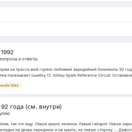
 1992
вопросы и ответы
прям на трассе мой горячо любимый эвридейный бонневиль 92 года
пка показывает ошибку 17, тобиш Spark Reference Circuit. Останавл
eville 1992
92 года (см. внутри)
куплю
лем, так что ищу: Левое крыло зеленое Левый габарит Левое зерк
ладки на дверь переднюю и на крыло, на левую сторону .... Дефолт 