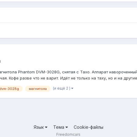
м
гнитола Phantom DVM-3028G, снятая с Тахо. Аппарат навороченный
 Кофе разве что не варит. Идёт не только на таху, но и на другие ш
(и ещё 2 )
 dvm-3028g
магнитола
Язык
Тема
Cookie-файлы
Freedomcars