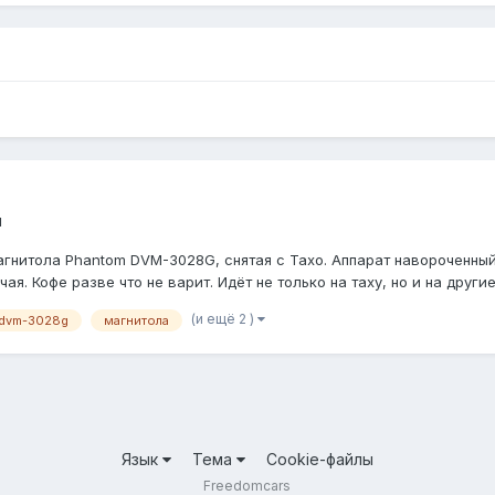
м
гнитола Phantom DVM-3028G, снятая с Тахо. Аппарат навороченный
 Кофе разве что не варит. Идёт не только на таху, но и на другие ш
(и ещё 2 )
 dvm-3028g
магнитола
Язык
Тема
Cookie-файлы
Freedomcars