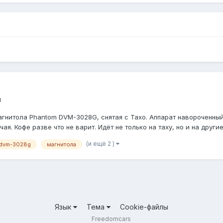
м
гнитола Phantom DVM-3028G, снятая с Тахо. Аппарат навороченный
 Кофе разве что не варит. Идёт не только на таху, но и на другие ш
(и ещё 2 )
 dvm-3028g
магнитола
Язык
Тема
Cookie-файлы
Freedomcars