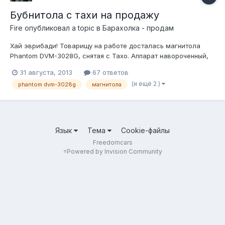
Бубнитола с тахи на продажу
Fire
опубликовал a topic в
Барахолка - продам
Хай эврибади! Товарищу на работе досталась магнитола
Phantom DVM-3028G, снятая с Тахо. Аппарат навороченный,
дивиди, навигация (флешка с картами инклюдед),
31 августа, 2013
67 ответов
возможность подключения камеры и прочая, прочая. Кофе
(и ещё 2 )
phantom dvm-3028g
магнитола
разве что не варит. Идёт не только на таху, но и на другие
шевролёты, и не только......
Язык
Тема
Cookie-файлы
Freedomcars
=
Powered by Invision Community